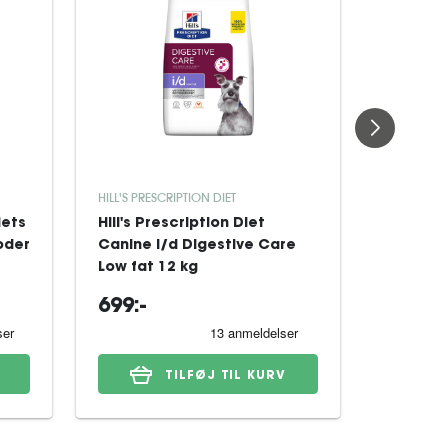
HILL'S PRESCRIPTION DIET
ROYAL CAN
iets
Hill's Prescription Diet
Royal Ca
oder
Canine i/d Digestive Care
Derma H
Low fat 12 kg
Dog tørf
699:-
329:-
TILFØJ TIL KURV