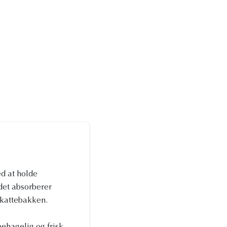
d at holde
 det absorberer
i kattebakken.