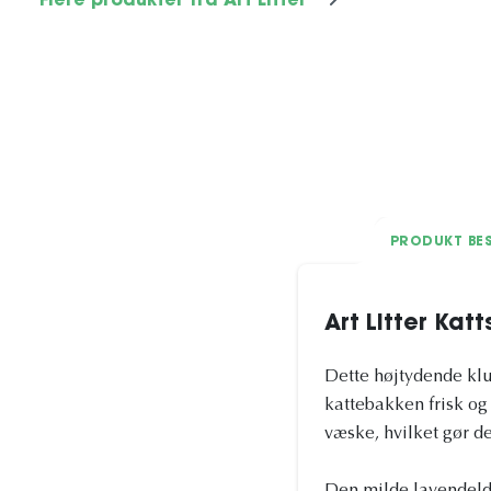
Flere produkter fra Art Litter
PRODUKT BES
Art Litter Kat
Dette højtydende klu
kattebakken frisk og 
væske, hvilket gør de