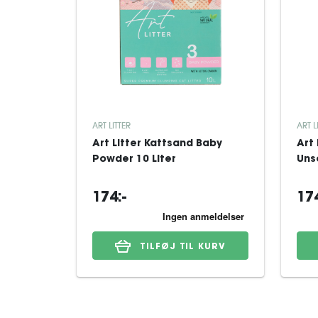
ART LITTER
ART L
Art Litter Kattsand Baby
Art 
Powder 10 Liter
Uns
174:-
174
TILFØJ TIL KURV