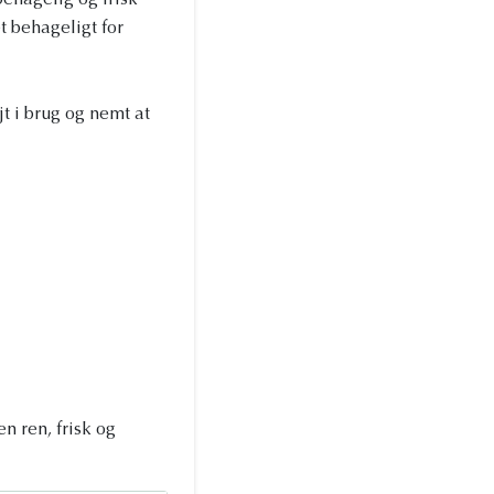
ehagelig og frisk
t behageligt for
t i brug og nemt at
n ren, frisk og