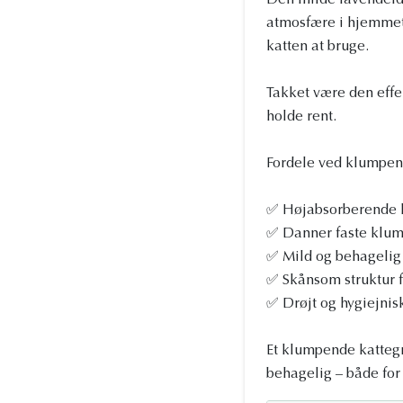
Den milde lavendeldu
atmosfære i hjemmet.
katten at bruge.
Takket være den effe
holde rent.
Fordele ved klumpen
✅ Højabsorberende k
✅ Danner faste klum
✅ Mild og behagelig
✅ Skånsom struktur f
✅ Drøjt og hygiejnisk
Et klumpende kattegr
behagelig – både for