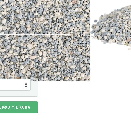
bsorption og hjælper med at
er hurtigt faste klumper, når det
le og forlænge levetiden på
Art. nr. K100102
På lager
ILFØJ TIL KURV