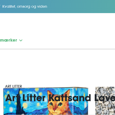
Kvalitet, omsorg og viden
emærker
ART LITTER
Art Litter Kattsand Lave