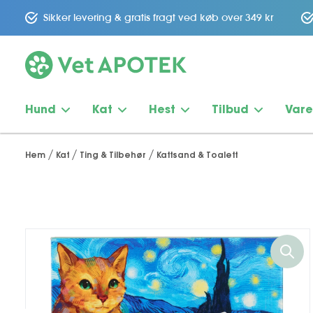
Sikker levering & gratis fragt ved køb over 349 kr
Hund
Kat
Hest
Tilbud
Var
Hem
Kat
Ting & Tilbehør
Kattsand & Toalett