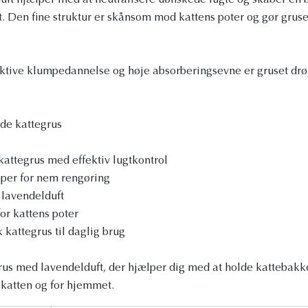
ft hjælper med at neutralisere uønskede lugte og skaber en b
 Den fine struktur er skånsom mod kattens poter og gør gruse
ktive klumpedannelse og høje absorberingsevne er gruset drøj
de kattegrus
attegrus med effektiv lugtkontrol
per for nem rengøring
 lavendelduft
or kattens poter
 kattegrus til daglig brug
us med lavendelduft, der hjælper dig med at holde kattebakke
 katten og for hjemmet.