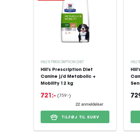
HILL'S PRESCRIPTION DIET
HILL'
Hill's Prescription Diet
Hill
Canine j/d Metabolic +
Can
Mobility 12 kg
Sens
(759:-)
721:-
729
TILFØJ TIL KURV