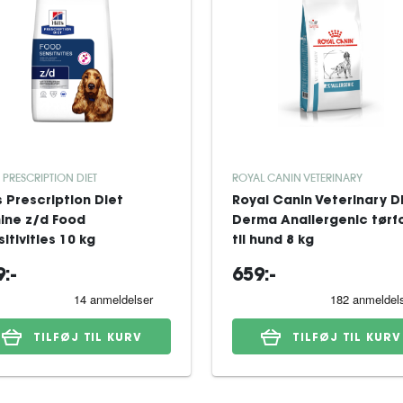
S PRESCRIPTION DIET
ROYAL CANIN VETERINARY
's Prescription Diet
Royal Canin Veterinary D
ine z/d Food
Derma Anallergenic tørf
itivities 10 kg
til hund 8 kg
:-
659:-
TILFØJ TIL KURV
TILFØJ TIL KURV