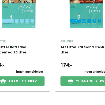
ITTER
ART LITTER
Litter Kattsand
Art Litter Kattsand Fresh
cented 10 Liter
Liter
:-
174:-
TILFØJ TIL KURV
TILFØJ TIL KURV