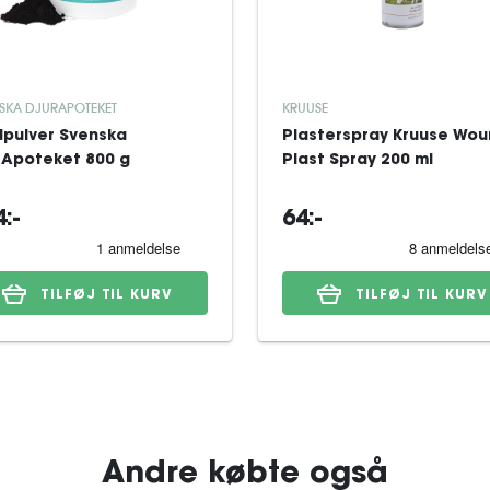
SKA DJURAPOTEKET
KRUUSE
dpulver Svenska
Plasterspray Kruuse Wo
rApoteket 800 g
Plast Spray 200 ml
:-
64:-
TILFØJ TIL KURV
TILFØJ TIL KURV
Andre købte også