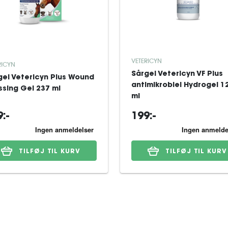
VETERICYN
RICYN
Sårgel Vetericyn VF Plus
gel Vetericyn Plus Wound
antimikrobiel Hydrogel 1
ssing Gel 237 ml
ml
:-
199:-
TILFØJ TIL KURV
TILFØJ TIL KURV