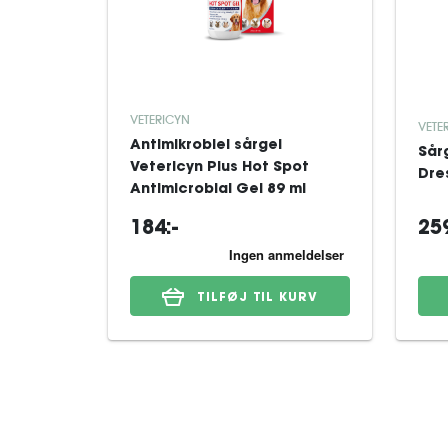
VETERICYN
VETE
Antimikrobiel sårgel
Sår
Vetericyn Plus Hot Spot
Dre
Antimicrobial Gel 89 ml
184:-
259
TILFØJ TIL KURV