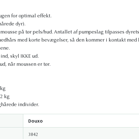
en for optimal effekt.
hårede dyr).
r mousse på tør pels/hud. Antallet af pumpeslag tilpasses dyret
edhårs med korte bevægelser, så den kommer i kontakt med
ene.
ind, skyl IKKE ud.
ud, når moussen er tør.
/kg
/2 kg
ghårede individer.
Douxo
3842