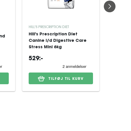
HILL'S PRESCRIPTION DIET
TRIXIE
Hill's Prescription Diet
und
Seng Tr
Canine i/d Digestive Care
Grå 75x
Stress Mini 6kg
529:-
157:-
TILFØJ TIL KURV