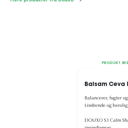
Flere produkter fra Douxo
PRODUKT BES
Balsam Ceva 
Balancerer, fugter o
Lindrende og berolig
DOUXO S3 Calm Shamp