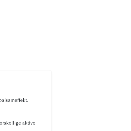
balsameffekt.
rskellige aktive