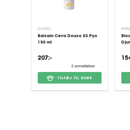
DOUXO
SVEN
Balsam Ceva Douxo S3 Pyo
Blo
150 ml
Dju
207:-
154
TILFØJ TIL KURV