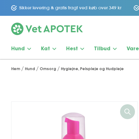
Sikker levering & gratis fragt ved køb over 349 kr
Hund
Kat
Hest
Tilbud
Var
Hem
Hund
Omsorg
Hygiejne, Pelspleje og Hudpleje