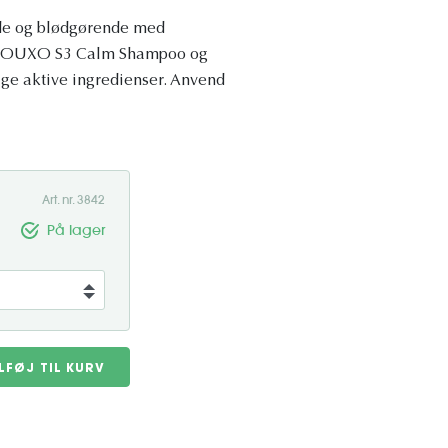
nde og blødgørende med
n. DOUXO S3 Calm Shampoo og
ige aktive ingredienser. Anvend
Art. nr. 3842
På lager
ILFØJ TIL KURV