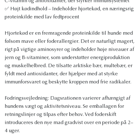
C-vitamin og antioxidanter, der styrker immunsystemet
✅ Højt kødindhold – Indeholder hjortekød, en næringsrig
proteinkilde med lav fedtprocent
Hjortekød er en fremragende proteinkilde til hunde med
følsom mave eller foderallergier. Det er naturligt magert,
rigt på vigtige aminosyrer og indeholder høje niveauer af
jern og B-vitaminer, som understøtter energiproduktion
og muskelhelbred. De tilsatte arktiske bær, multebær, er
fyldt med antioxidanter, der hjælper med at styrke
immunforsvaret og beskytte kroppen mod frie radikaler.
Fodringsvejledning: Dagsrationen varierer afhængigt af
hundens vægt og aktivitetsniveau. Se emballagen for
retningslinjer og tilpas efter behov. Ved foderskift
introduceres den nye mad gradvist over en periode på 2–
4 uger.