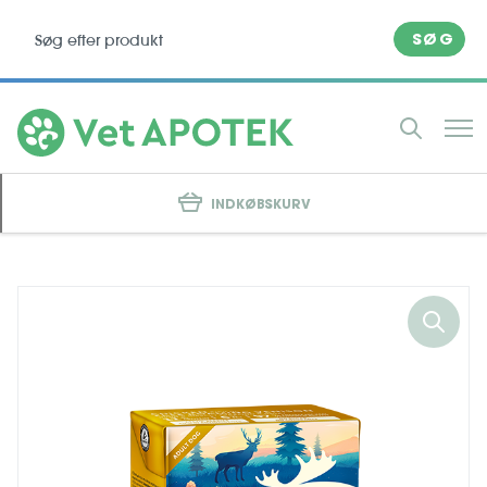
SØG
INDKØBSKURV