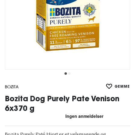
BOZITA
GEMME
Bozita Dog Purely Pate Venison
6x370 g
Bozita Purely Paté Hjort er et velsmagende og