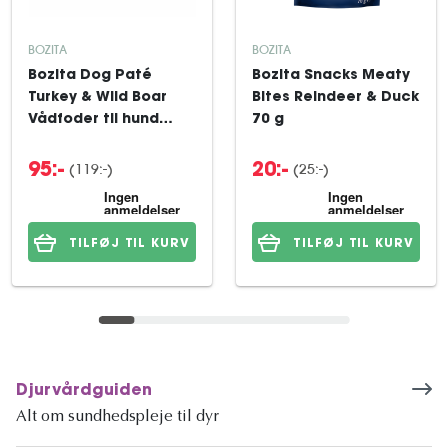
BOZITA
BOZITA
Bozita Dog Paté
Bozita Snacks Meaty
Turkey & Wild Boar
Bites Reindeer & Duck
Vådfoder til hund
70 g
6x400 g
(119:-)
(25:-)
95:-
20:-
TILFØJ TIL KURV
TILFØJ TIL KURV
Djurvårdguiden
Alt om sundhedspleje til dyr