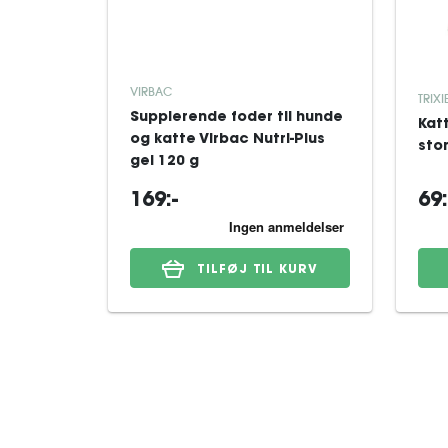
VIRBAC
TRIXI
Supplerende foder til hunde
Katt
og katte Virbac Nutri-Plus
sto
gel 120 g
169:-
69:
TILFØJ TIL KURV