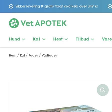
Sikker levering & gratis fragt ved køb over 349 kr
Hund
Kat
Hest
Tilbud
Var
Hem
Kat
Foder
Vådfoder