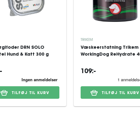
TRIKEM
ergifoder DRN SOLO
Væskeerstatning Trikem
tel Hund & Katt 300 g
WorkingDog ReHydrate 4
-
109:-
TILFØJ TIL KURV
TILFØJ TIL KURV