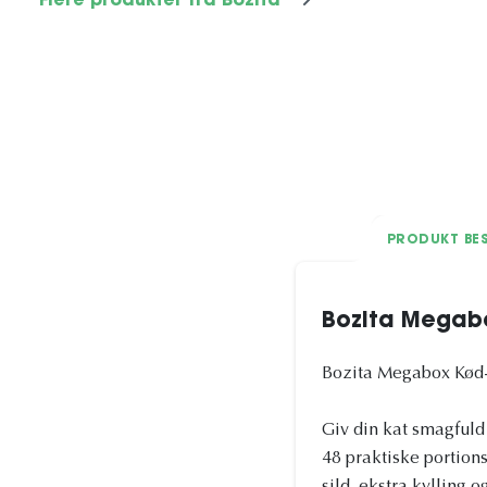
Flere produkter fra Bozita
PRODUKT BES
Bozita Megab
Bozita Megabox Kød-
Giv din kat smagful
48 praktiske portion