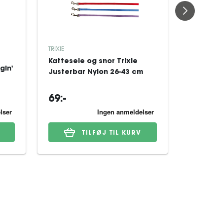
MONSTER
TRIXIE
Monster
Kattesele og snor Trixie
gin'
Chicken
Justerbar Nylon 26-43 cm
12x100 
69:-
184:-
TILFØJ TIL KURV