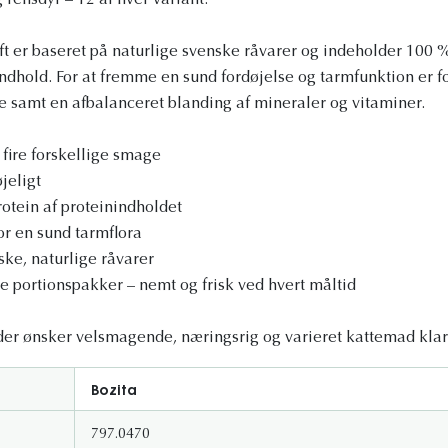
g rensdyr – 12 af hver variant.
ft er baseret på naturlige svenske råvarer og indeholder 100 
ndhold. For at fremme en sund fordøjelse og tarmfunktion er f
e samt en afbalanceret blanding af mineraler og vitaminer.
 fire forskellige smage
jeligt
tein af proteinindholdet
r en sund tarmflora
ske, naturlige råvarer
ke portionspakker – nemt og frisk ved hvert måltid
, der ønsker velsmagende, næringsrig og varieret kattemad klar
Bozita
797.0470