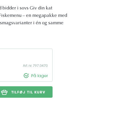
bidder i sovs Giv din kat
g Fiskemenu – en megapakke med
re smagsvarianter i én og samme
Art. nr. 797.0470
På lager
TILFØJ TIL KURV