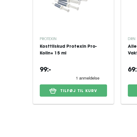
PROTEXIN
DRN
Kosttilskud Protexin Pro-
All
Kolin+ 15 ml
Vak
99:-
69:
TILFØJ TIL KURV