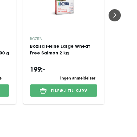
BOZITA
BOZITA
Bozita Feline Large Wheat
Bozita F
00 g
Free Salmon 2 kg
i sauce
199:-
149:-
TILFØJ TIL KURV