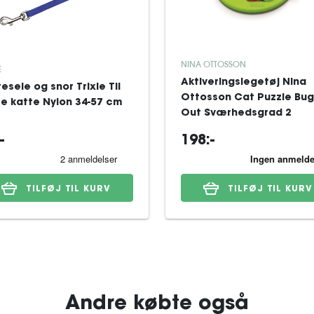
NINA OTTOSSON
E
Aktiveringslegetøj Nina
esele og snor Trixie Til
Ottosson Cat Puzzle Bug
re katte Nylon 34-57 cm
Out Sværhedsgrad 2
-
198:-
TILFØJ TIL KURV
TILFØJ TIL KURV
Andre købte også