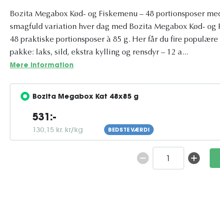
Bozita Megabox Kød- og Fiskemenu – 48 portionsposer med 
smagfuld variation hver dag med Bozita Megabox Kød- o
48 praktiske portionsposer à 85 g. Her får du fire populæ
pakke: laks, sild, ekstra kylling og rensdyr – 12 a...
Mere information
Bozita Megabox Kat 48x85 g
531:-
130,15 kr. kr/kg
BEDSTE VÆRDI