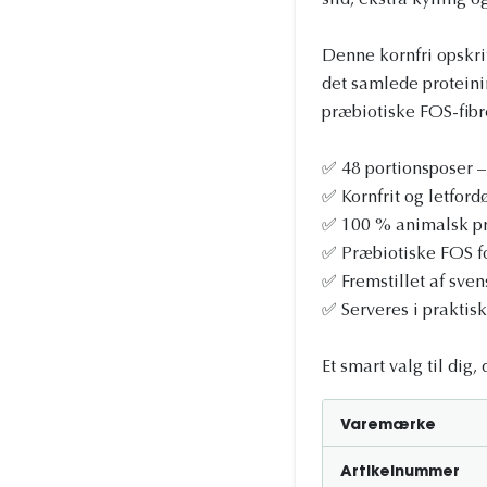
sild, ekstra kylling o
Denne kornfri opskri
det samlede proteini
præbiotiske FOS-fibr
✅ 48 portionsposer –
✅ Kornfrit og letfordø
✅ 100 % animalsk pro
✅ Præbiotiske FOS fo
✅ Fremstillet af sven
✅ Serveres i praktis
Et smart valg til dig
Varemærke
Artikelnummer