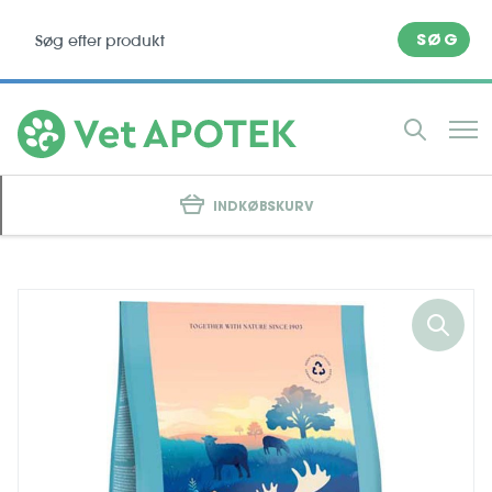
SØG
INDKØBSKURV