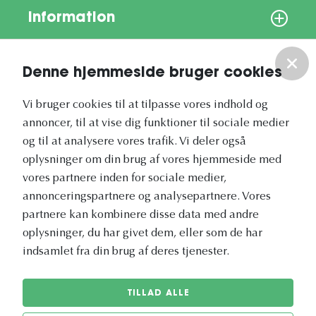
Information
Om os
Denne hjemmeside bruger cookies
Vores nyhedsbrev
Vi bruger cookies til at tilpasse vores indhold og
annoncer, til at vise dig funktioner til sociale medier
og til at analysere vores trafik. Vi deler også
oplysninger om din brug af vores hjemmeside med
vores partnere inden for sociale medier,
annonceringspartnere og analysepartnere. Vores
Vetapotek.dk er en del af
partnere kan kombinere disse data med andre
Evidensia
oplysninger, du har givet dem, eller som de har
Dyresundhedspleje
indsamlet fra din brug af deres tjenester.
TILLAD ALLE