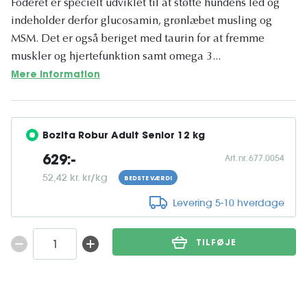
Foderet er specielt udviklet til at støtte hundens led og
indeholder derfor glucosamin, grønlæbet musling og
MSM. Det er også beriget med taurin for at fremme
muskler og hjertefunktion samt omega 3...
Mere information
Bozita Robur Adult Senior 12 kg
Art. nr. 677.0054
629:-
52,42 kr. kr/kg
BEDSTE VÆRDI
Levering 5-10 hverdage
TILFØJE