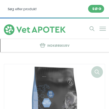
SØG
INDKØBSKURV