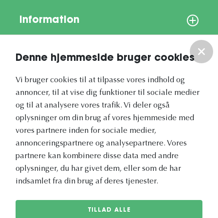
Information
Om os
Denne hjemmeside bruger cookies
Vores nyhedsbrev
Vi bruger cookies til at tilpasse vores indhold og
annoncer, til at vise dig funktioner til sociale medier
og til at analysere vores trafik. Vi deler også
oplysninger om din brug af vores hjemmeside med
vores partnere inden for sociale medier,
annonceringspartnere og analysepartnere. Vores
Vetapotek.dk er en del af
partnere kan kombinere disse data med andre
Evidensia
oplysninger, du har givet dem, eller som de har
Dyresundhedspleje
indsamlet fra din brug af deres tjenester.
TILLAD ALLE