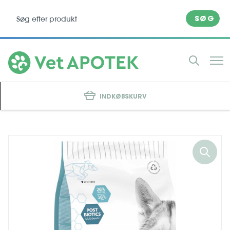
SØG
INDKØBSKURV