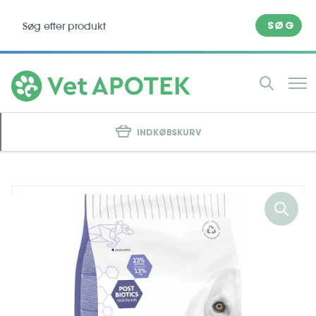
SØG
INDKØBSKURV