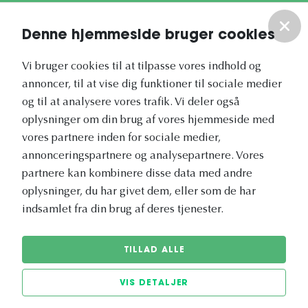
Om os
Denne hjemmeside bruger cookies
Vores nyhedsbrev
Vi bruger cookies til at tilpasse vores indhold og
annoncer, til at vise dig funktioner til sociale medier
og til at analysere vores trafik. Vi deler også
oplysninger om din brug af vores hjemmeside med
vores partnere inden for sociale medier,
annonceringspartnere og analysepartnere. Vores
Vetapotek.dk er en del af
partnere kan kombinere disse data med andre
Evidensia
oplysninger, du har givet dem, eller som de har
Dyresundhedspleje
indsamlet fra din brug af deres tjenester.
TILLAD ALLE
VIS DETALJER
© 2026 Vetapotek