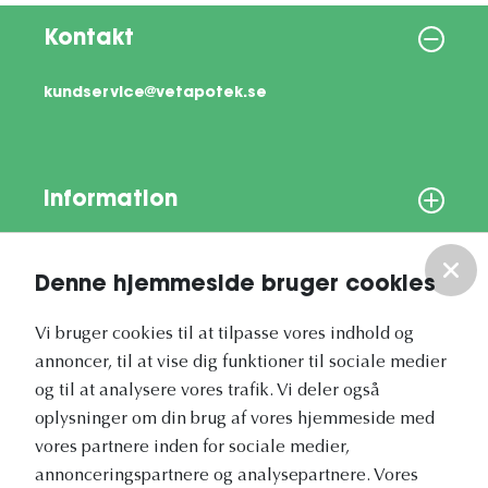
Kontakt
kundservice@vetapotek.se
Information
Om os
Denne hjemmeside bruger cookies
Vores nyhedsbrev
Vi bruger cookies til at tilpasse vores indhold og
annoncer, til at vise dig funktioner til sociale medier
og til at analysere vores trafik. Vi deler også
oplysninger om din brug af vores hjemmeside med
vores partnere inden for sociale medier,
annonceringspartnere og analysepartnere. Vores
Vetapotek.dk er en del af