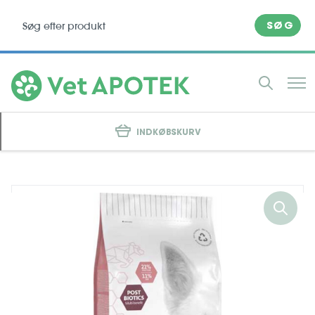
SØG
INDKØBSKURV