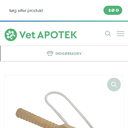
SØG
INDKØBSKURV