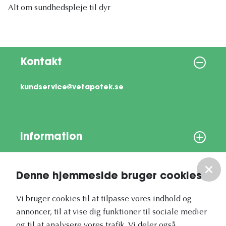
Alt om sundhedspleje til dyr
Kontakt
kundservice@vetapotek.se
Information
Om os
Denne hjemmeside bruger cookies
Vores nyhedsbrev
Vi bruger cookies til at tilpasse vores indhold og
annoncer, til at vise dig funktioner til sociale medier
og til at analysere vores trafik. Vi deler også