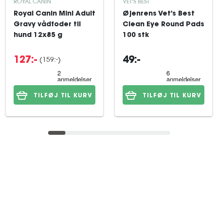
ROYAL CANIN
VET'S BEST
Royal Canin Mini Adult
Øjenrens Vet's Best
Gravy vådfoder til
Clean Eye Round Pads
hund 12x85 g
100 stk
(159:-)
127:-
49:-
TILFØJ TIL KURV
TILFØJ TIL KURV