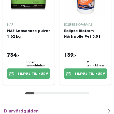
NAF
ECLIPSE BIOFARMAB
NAF Seasonaze pulver
Eclipse Biofarm
1,62 kg
Hørfrøolie Pet 0,5 l
734:-
139:-
TILFØJ TIL KURV
TILFØJ TIL KURV
Djurvårdguiden