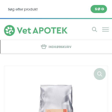
SØG
INDKØBSKURV