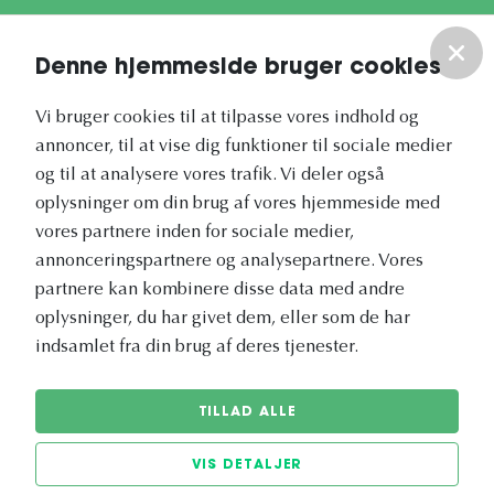
Om os
Denne hjemmeside bruger cookies
Vores nyhedsbrev
Vi bruger cookies til at tilpasse vores indhold og
annoncer, til at vise dig funktioner til sociale medier
og til at analysere vores trafik. Vi deler også
oplysninger om din brug af vores hjemmeside med
vores partnere inden for sociale medier,
annonceringspartnere og analysepartnere. Vores
Vetapotek.dk er en del af
partnere kan kombinere disse data med andre
Evidensia
oplysninger, du har givet dem, eller som de har
Dyresundhedspleje
indsamlet fra din brug af deres tjenester.
TILLAD ALLE
VIS DETALJER
© 2026 Vetapotek