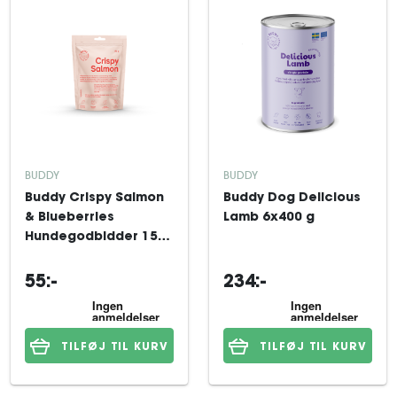
BUDDY
BUDDY
Buddy Crispy Salmon
Buddy Dog Delicious
& Blueberries
Lamb 6x400 g
Hundegodbidder 150
g
55:-
234:-
TILFØJ TIL KURV
TILFØJ TIL KURV