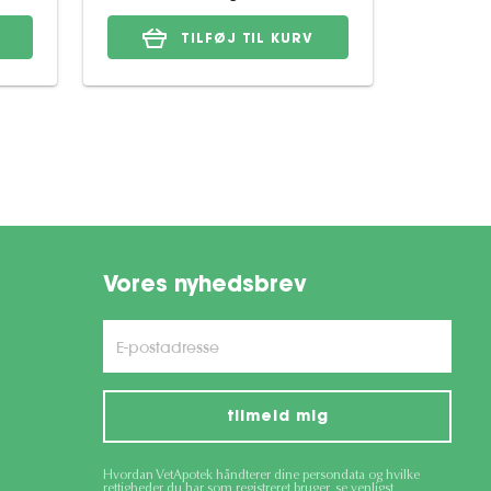
TILFØJ TIL KURV
Vores nyhedsbrev
tilmeld mig
Hvordan VetApotek håndterer dine persondata og hvilke
rettigheder du har som registreret bruger, se venligst