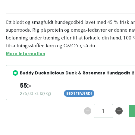
Ett blødt og smagfuldt hundegodbid lavet med 45 % frisk an
superfoods. Rig på protein og omega-fedtsyrer er denne na
belønning under træning eller til at forkæle din hund. 100 %
tilsætningsstoffer, korn og GMO’er, så du...
Mere information
Buddy Duckalicious Duck & Rosemary Hundgodis 2
55:-
275,00 kr. kr/kg
BEDSTE VÆRDI