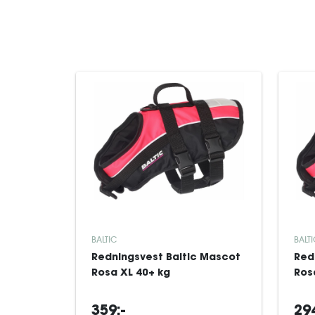
BALTIC
BALTI
Redningsvest Baltic Mascot
Red
Rosa XL 40+ kg
Ros
359:-
294