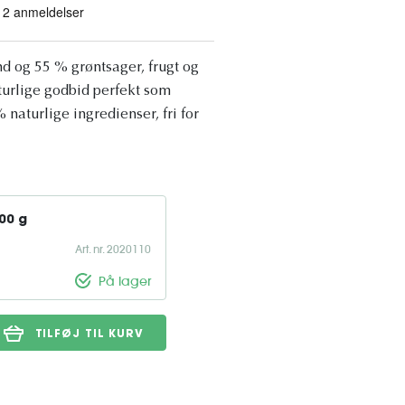
d og 55 % grøntsager, frugt og
turlige godbid perfekt som
 naturlige ingredienser, fri for
00 g
Art. nr. 2020110
På lager
TILFØJ TIL KURV