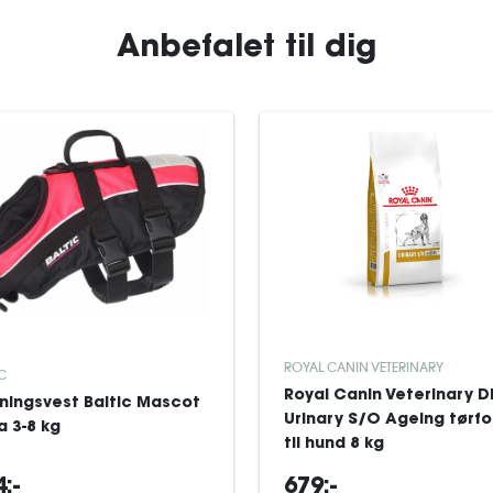
Anbefalet til dig
ROYAL CANIN VETERINARY
C
Royal Canin Veterinary D
ningsvest Baltic Mascot
Urinary S/O Ageing tørf
a 3-8 kg
til hund 8 kg
:-
679:-