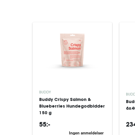
BUDDY
BUD
Buddy Crispy Salmon &
Bud
Blueberries Hundegodbidder
6x4
150 g
55:-
234