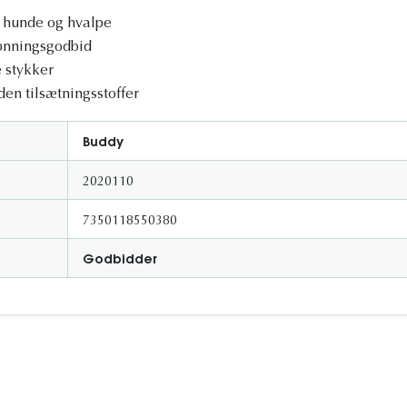
e hunde og hvalpe
lønningsgodbid
e stykker
uden tilsætningsstoffer
Buddy
2020110
7350118550380
Godbidder