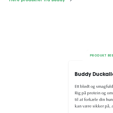
Flere produkter fra Buddy
PRODUKT BES
Buddy Duckali
Ett blødt og smagful
Rig på protein og om
til at forkæle din hu
kan være sikker på, 