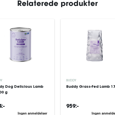
Relaterede produkter
DY
BUDDY
dy Dog Delicious Lamb
Buddy Grass-Fed Lamb 17
00 g
:-
959:-