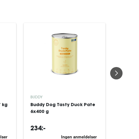
BUDDY
BUDDY
 kg
Buddy Dog Tasty Duck Pate
Buddy D
6x400 g
Chicken
234:-
204:-