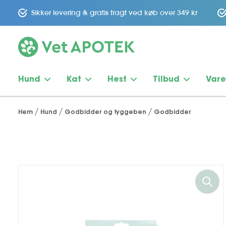
Sikker levering & gratis fragt ved køb over 349 kr
Hund
Kat
Hest
Tilbud
Var
Hem
Hund
Godbidder og tyggeben
Godbidder