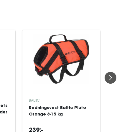
KAMPAGN
BALTIC
ROYAL CAN
iets
Redningsvest Baltic Pluto
Royal C
oder
Orange 8-15 kg
Satiety 
(59
239:-
56:-