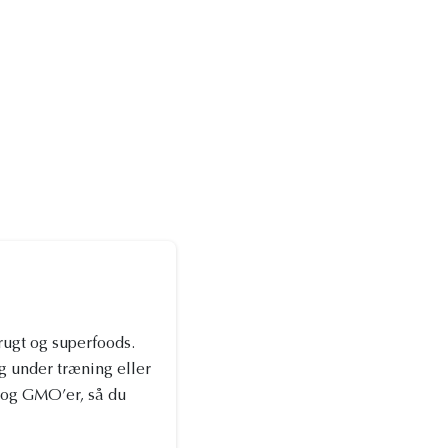
rugt og superfoods.
g under træning eller
rn og GMO’er, så du