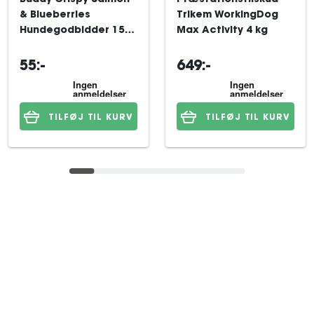
Buddy Crispy Salmon
Præstationstilskud
& Blueberries
Trikem WorkingDog
Hundegodbidder 150
Max Activity 4 kg
g
55:-
649:-
TILFØJ TIL KURV
TILFØJ TIL KURV