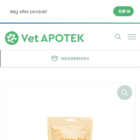
SØG
INDKØBSKURV