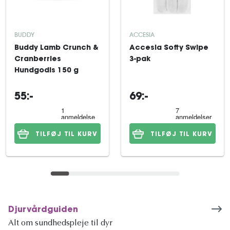
BUDDY
ACCESIA
Buddy Lamb Crunch &
Accesia Softy Swipe
Cranberries
3-pak
Hundgodis 150 g
55:-
69:-
TILFØJ TIL KURV
TILFØJ TIL KURV
Djurvårdguiden
Alt om sundhedspleje til dyr