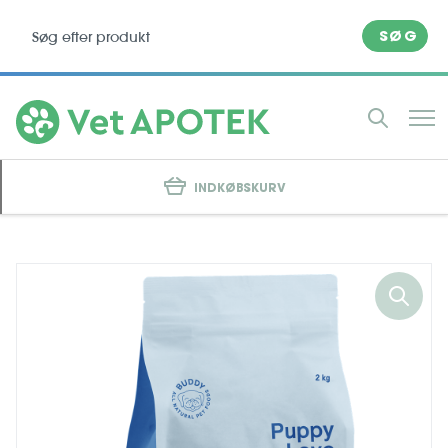
SØG
INDKØBSKURV