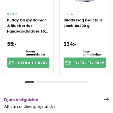
BUDDY
BUDDY
Buddy Crispy Salmon
Buddy Dog Delicious
& Blueberries
Lamb 6x400 g
Hundegodbidder 150
g
55:-
234:-
TILFØJ TIL KURV
TILFØJ TIL KURV
Djurvårdguiden
Alt om sundhedspleje til dyr