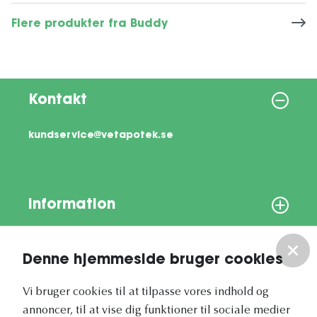
Flere produkter fra Buddy
Kontakt
kundservice@vetapotek.se
Information
Om os
Denne hjemmeside bruger cookies
Vores nyhedsbrev
Vi bruger cookies til at tilpasse vores indhold og
annoncer, til at vise dig funktioner til sociale medier