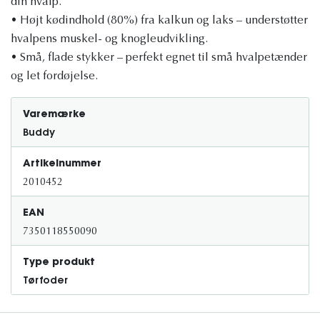
din hvalp.
• Højt kødindhold (80%) fra kalkun og laks – understøtter
hvalpens muskel- og knogleudvikling.
• Små, flade stykker – perfekt egnet til små hvalpetænder
og let fordøjelse.
Varemærke
Buddy
Artikelnummer
2010452
EAN
7350118550090
Type produkt
Tørfoder