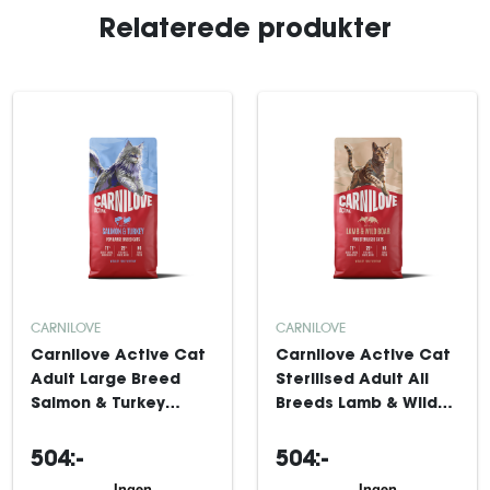
Relaterede produkter
CARNILOVE
CARNILOVE
Carnilove Active Cat
Carnilove Active Cat
Adult Large Breed
Sterilised Adult All
Salmon & Turkey
Breeds Lamb & Wild
tørfoder til kat 6 kg
Boar tørfoder til kat 6
kg
504:-
504:-