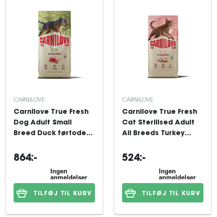
CARNILOVE
CARNILOVE
Carnilove True Fresh
Carnilove True Fresh
Dog Adult Small
Cat Sterilised Adult
Breed Duck tørfoder
All Breeds Turkey
til hund 12 kg
tørfoder til kat 6 kg
864:-
524:-
TILFØJ TIL KURV
TILFØJ TIL KURV