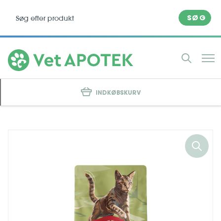
SØG
INDKØBSKURV