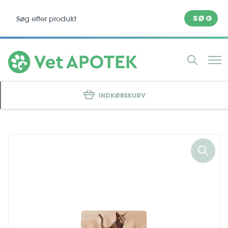
SØG
INDKØBSKURV