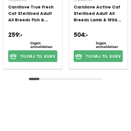
Carnilove True Fresh
Carnilove Active Cat
Cat Sterilised Adult
Sterilised Adult All
All Breeds Fish &
Breeds Lamb & Wild
Turkey tørfoder til kat
Boar tørfoder til kat 6
2 kg
kg
259:-
504:-
TILFØJ TIL KURV
TILFØJ TIL KURV