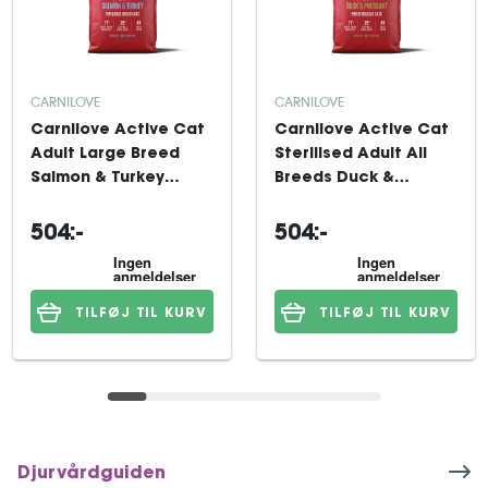
CARNILOVE
CARNILOVE
Carnilove Active Cat
Carnilove Active Cat
Adult Large Breed
Sterilised Adult All
Salmon & Turkey
Breeds Duck &
tørfoder til kat 6 kg
Pheasant tørfoder til
kat 6 kg
504:-
504:-
TILFØJ TIL KURV
TILFØJ TIL KURV
Djurvårdguiden