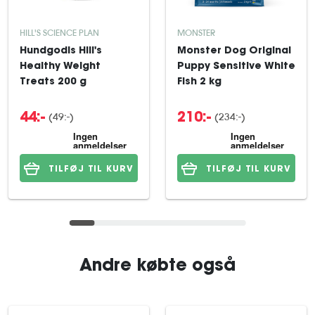
HILL'S SCIENCE PLAN
MONSTER
Hundgodis Hill's
Monster Dog Original
Healthy Weight
Puppy Sensitive White
Treats 200 g
Fish 2 kg
(49:-)
(234:-)
44:-
210:-
TILFØJ TIL KURV
TILFØJ TIL KURV
Andre købte også