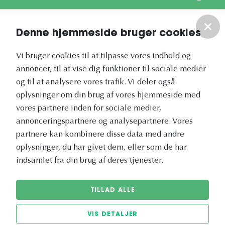
Om os
Denne hjemmeside bruger cookies
Vores nyhedsbrev
Vi bruger cookies til at tilpasse vores indhold og
annoncer, til at vise dig funktioner til sociale medier
og til at analysere vores trafik. Vi deler også
oplysninger om din brug af vores hjemmeside med
vores partnere inden for sociale medier,
annonceringspartnere og analysepartnere. Vores
Vetapotek.dk er en del af
partnere kan kombinere disse data med andre
Evidensia
oplysninger, du har givet dem, eller som de har
Dyresundhedspleje
indsamlet fra din brug af deres tjenester.
TILLAD ALLE
VIS DETALJER
© 2026 Vetapotek