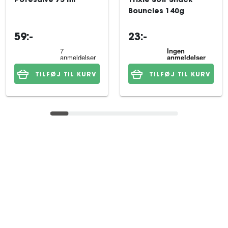
Potesalve 75 ml
Trixie Soft Snack
Bouncies 140g
59:-
23:-
TILFØJ TIL KURV
TILFØJ TIL KURV