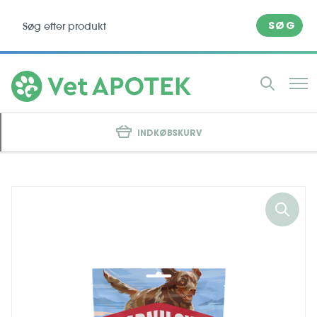
SØG
INDKØBSKURV