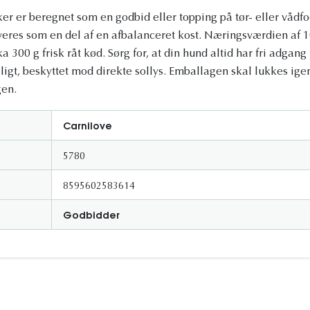
er er beregnet som en godbid eller topping på tør- eller vådfo
eres som en del af en afbalanceret kost. Næringsværdien af ​​1
ka 300 g frisk råt kød. Sørg for, at din hund altid har fri adgang t
igt, beskyttet mod direkte sollys. Emballagen skal lukkes igen
gen.
Carnilove
5780
8595602583614
Godbidder