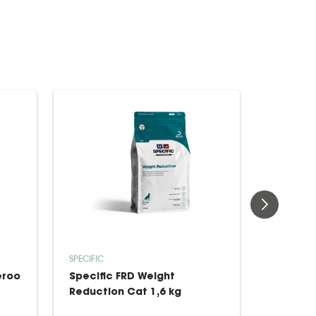
SPECIFIC
HAPPY PET
eroo
Specific FRD Weight
Kattele
Reduction Cat 1,6 kg
Teaser 