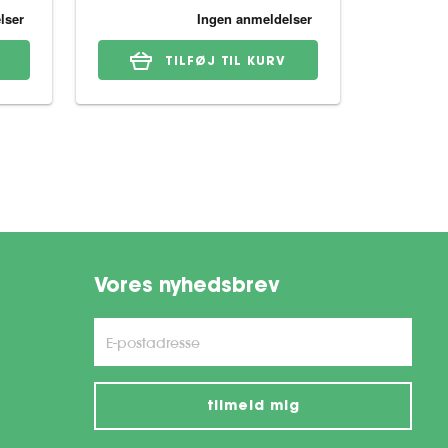
TILFØJ TIL KURV
Vores nyhedsbrev
tilmeld mig