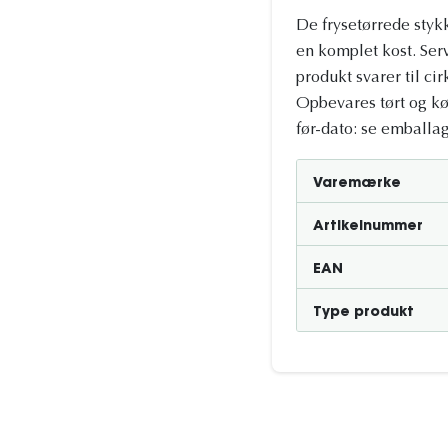
De frysetørrede stykk
en komplet kost. Serv
produkt svarer til cir
Opbevares tørt og køl
før-dato: se emballa
Varemærke
Artikelnummer
EAN
Type produkt