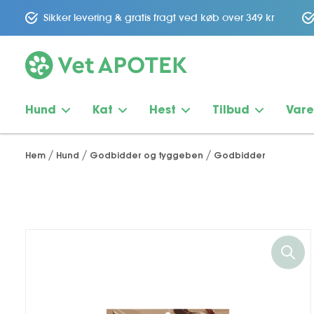
Sikker levering & gratis fragt ved køb over 349 kr
Hund
Kat
Hest
Tilbud
Var
Hem
Hund
Godbidder og tyggeben
Godbidder