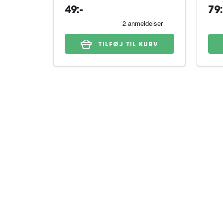
49:-
79:
TILFØJ TIL KURV