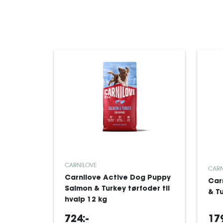
CARNILOVE
CARN
Carnilove Active Dog Puppy
Car
Salmon & Turkey tørfoder til
& T
hvalp 12 kg
724:-
179