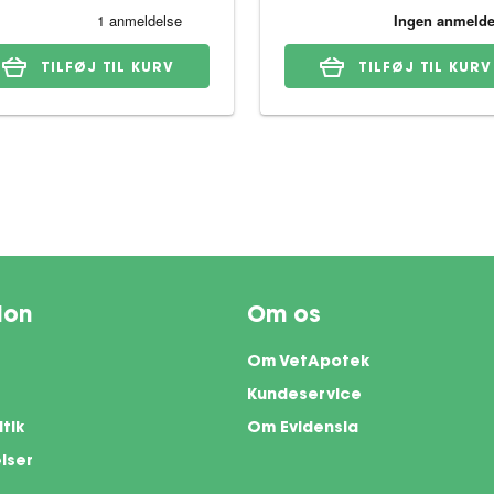
TILFØJ TIL KURV
TILFØJ TIL KURV
ion
Om os
Om VetApotek
Kundeservice
itik
Om Evidensia
lser