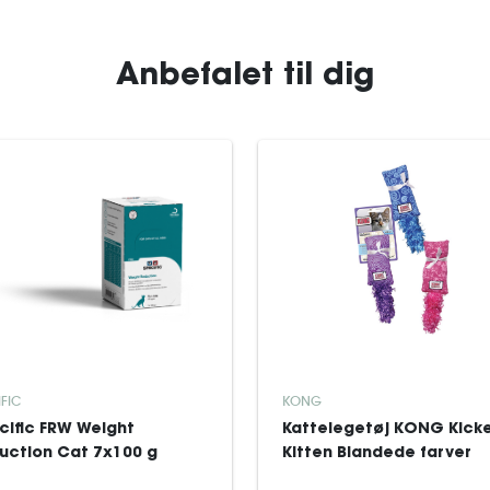
Anbefalet til dig
IFIC
KONG
cific FRW Weight
Kattelegetøj KONG Kick
uction Cat 7x100 g
Kitten Blandede farver