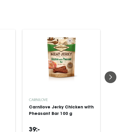
CARNILOV
CARNILOVE
Carnilo
Carnilove Jerky Chicken with
All Bre
Pheasant Bar 100 g
tørfoder
39:-
839:-