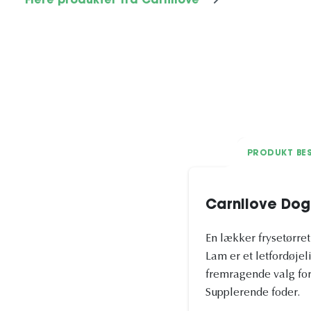
Flere produkter fra Carnilove
PRODUKT BES
Carnilove Dog
En lækker frysetørr
Lam er et letfordøjeli
fremragende valg fo
Supplerende foder.