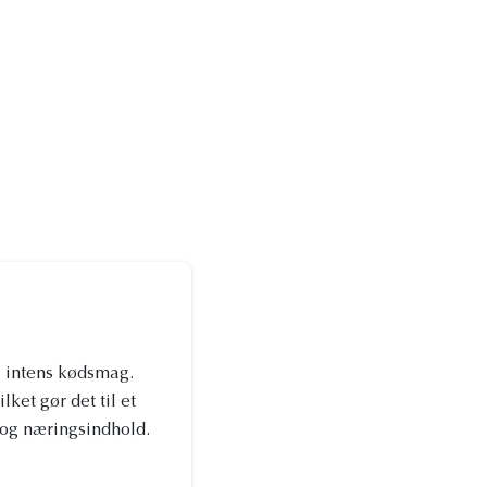
g intens kødsmag.
lket gør det til et
og næringsindhold.