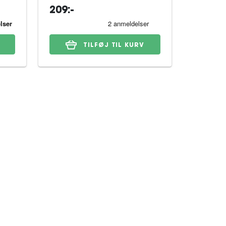
209:-
109:-
TILFØJ TIL KURV