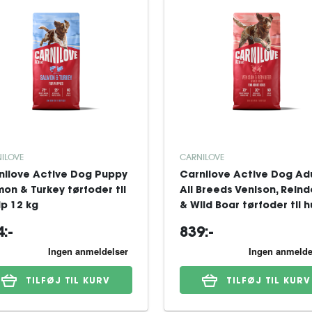
ILOVE
CARNILOVE
nilove Active Dog Puppy
Carnilove Active Dog Ad
mon & Turkey tørfoder til
All Breeds Venison, Rein
lp 12 kg
& Wild Boar tørfoder til 
12 kg
:-
839:-
TILFØJ TIL KURV
TILFØJ TIL KURV