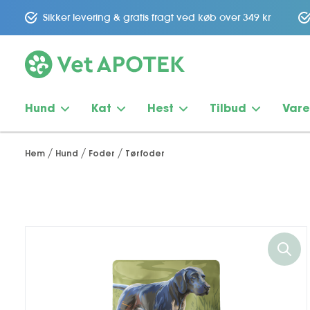
Sikker levering & gratis fragt ved køb over 349 kr
Hund
Kat
Hest
Tilbud
Var
Hem
Hund
Foder
Tørfoder