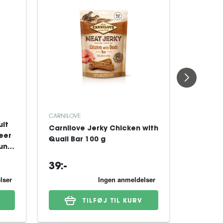
CARNILOVE
CARNILOV
ult
Carnilove Jerky Chicken with
Carnilo
deer
Quail Bar 100 g
Pheasan
hund
39:-
39:-
TILFØJ TIL KURV