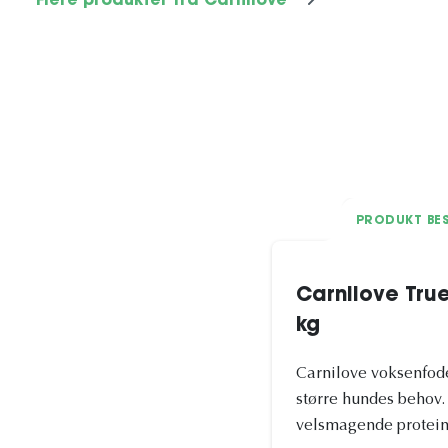
Flere produkter fra Carnilove
PRODUKT BES
Carnilove True
kg
Carnilove voksenfoder
større hundes behov.
velsmagende proteinki