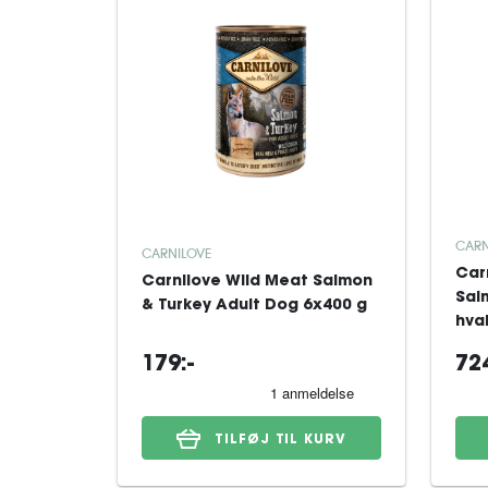
CARN
CARNILOVE
Car
Carnilove Wild Meat Salmon
Sal
& Turkey Adult Dog 6x400 g
hva
179:-
724
TILFØJ TIL KURV