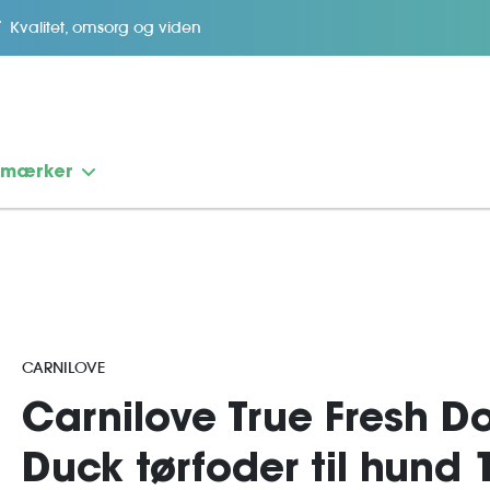
Kvalitet, omsorg og viden
emærker
CARNILOVE
Carnilove True Fresh D
Duck tørfoder til hund 