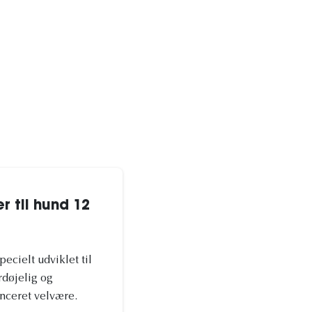
r til hund 12
ecielt udviklet til
rdøjelig og
anceret velvære.