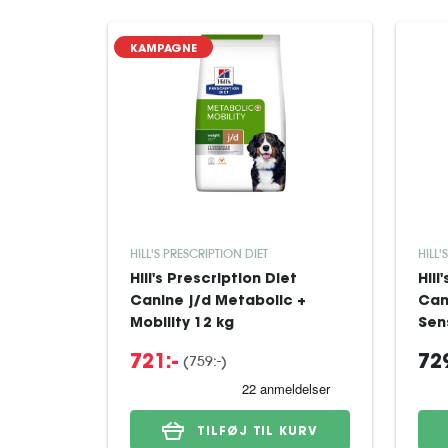
KAMPAGNE
HILL'S PRESCRIPTION DIET
HILL'
Hill's Prescription Diet
Hill
Canine j/d Metabolic +
Can
Mobility 12 kg
Sens
(759:-)
721:-
729
TILFØJ TIL KURV