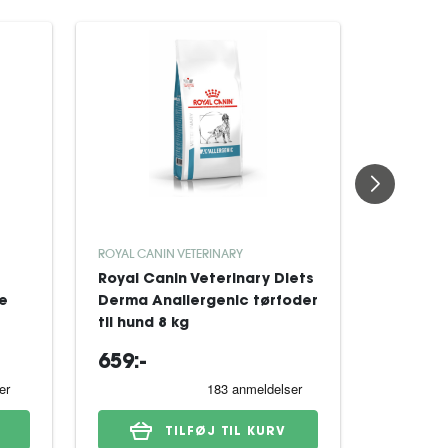
ROYAL CANIN VETERINARY
ROYAL CAN
Royal Canin Veterinary Diets
Royal Ca
re
Derma Anallergenic tørfoder
Derma H
til hund 8 kg
Dog tørf
659:-
329:-
TILFØJ TIL KURV