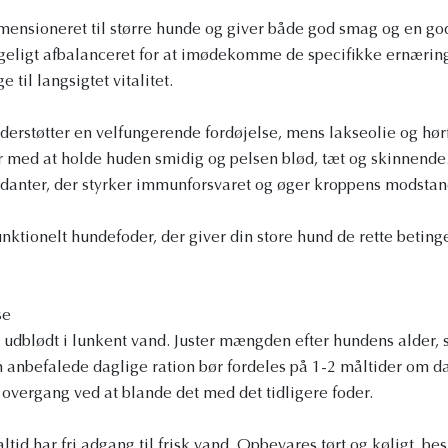
mensioneret til større hunde og giver både god smag og en go
geligt afbalanceret for at imødekomme de specifikke ernæri
e til langsigtet vitalitet.
erstøtter en velfungerende fordøjelse, mens lakseolie og hør
er med at holde huden smidig og pelsen blød, tæt og skinnende
danter, der styrker immunforsvaret og øger kroppens modstan
ktionelt hundefoder, der giver din store hund de rette betingel
se
et udblødt i lunkent vand. Juster mængden efter hundens alder, 
n anbefalede daglige ration bør fordeles på 1-2 måltider om da
 overgang ved at blande det med det tidligere foder.
altid har fri adgang til frisk vand. Opbevares tørt og køligt, b