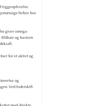
d tyggeoplevelse.
ngsmæssige behov hos
frø giver omega-
. Blåbær og havtorn
dskraft.
ser for et aktivt og
størrelse og
gen. Ved foderskift
eskyttet mod direkte