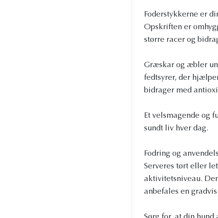
Foderstykkerne er di
Opskriften er omhyg
større racer og bidrag
Græskar og æbler und
fedtsyrer, der hjælp
bidrager med antioxi
Et velsmagende og fun
sundt liv hver dag.
Fodring og anvendel
Serveres tørt eller l
aktivitetsniveau. De
anbefales en gradvis
Sørg for, at din hund 