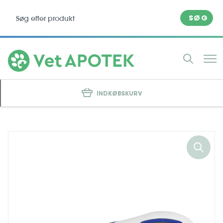
SØG
INDKØBSKURV