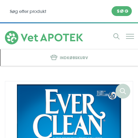
SØG
INDKØBSKURV