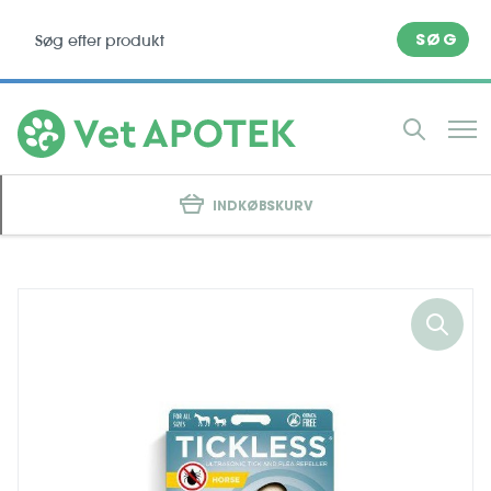
SØG
INDKØBSKURV