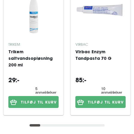
TRIKEM
VIRBAC
Trikem
Virbac Enzym
saltvandsopløsning
Tandpasta 70 G
200 ml
29:-
85:-
TILFØJ TIL KURV
TILFØJ TIL KURV