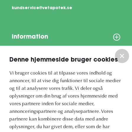
kundservice@vetapotek.se
Information
Om os
Denne hjemmeside bruger cookies
Vores nyhedsbrev
Vi bruger cookies til at tilpasse vores indhold og
annoncer, til at vise dig funktioner til sociale medier
og til at analysere vores trafik. Vi deler også
oplysninger om din brug af vores hjemmeside med
vores partnere inden for sociale medier,
annonceringspartnere og analysepartnere. Vores
Vetapotek.dk er en del af
partnere kan kombinere disse data med andre
Evidensia
oplysninger, du har givet dem, eller som de har
Dyresundhedspleje