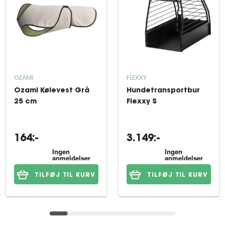
OZAMI
FLEXXY
Ozami Kølevest Grå
Hundetransportbur
25 cm
Flexxy S
164:-
3.149:-
TILFØJ TIL KURV
TILFØJ TIL KURV