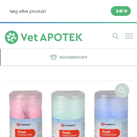
SØG
INDKØBSKURV