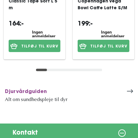
Classic Tape Sort L 5
Copenhagen Vega
m
Bowl Caffe Latte S/M
164:-
199:-
TILFØJ TIL KURV
TILFØJ TIL KURV
Djurvårdguiden
Alt om sundhedspleje til dyr
Kontakt