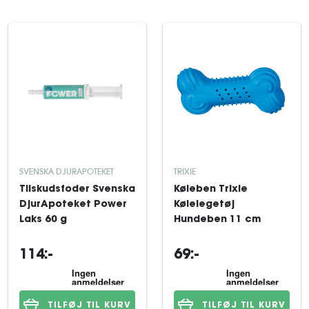
SVENSKA DJURAPOTEKET
TRIXIE
Tilskudsfoder Svenska
Køleben Trixie
DjurApoteket Power
Kølelegetøj
Laks 60 g
Hundeben 11 cm
114:-
69:-
TILFØJ TIL KURV
TILFØJ TIL KURV