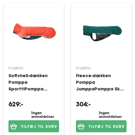
POMPPA
POMPPA
Softshell-dækken
Fleece-dækken
Pomppa
Pomppa
SporttiPomppa
JumppaPomppa Skog
Habanero 85 cm
31 cm
629:-
304:-
TILFØJ TIL KURV
TILFØJ TIL KURV