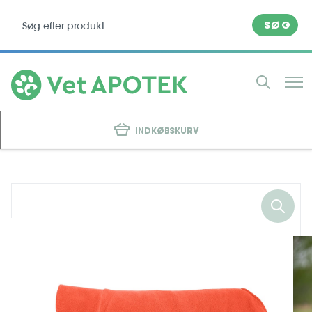
SØG
INDKØBSKURV