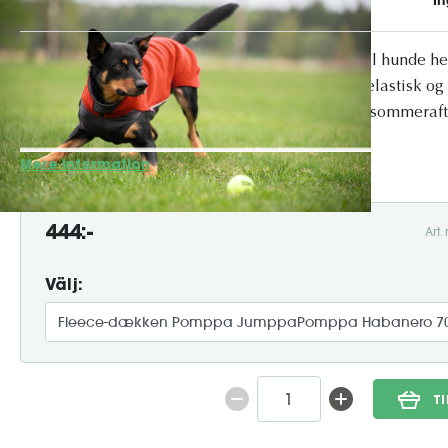
JumppaPomppa – Varm og fleksibel fleecetrøje til hunde h
en af ​​vores mest elskede hundetrøjer – en blød, elastisk og
velegnet til kølige efterårsdage som til køligere sommeraft
design er den nem at tage på, behagel...
Mere information
444:-
Art
Välj:
T