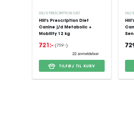
HILL'S PRESCRIPTION DIET
HILL'
Hill's Prescription Diet
Hill
Canine j/d Metabolic +
Can
Mobility 12 kg
Sens
(759:-)
721:-
729
TILFØJ TIL KURV