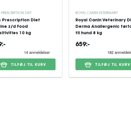
S PRESCRIPTION DIET
ROYAL CANIN VETERINARY
's Prescription Diet
Royal Canin Veterinary D
ine z/d Food
Derma Anallergenic tørf
itivities 10 kg
til hund 8 kg
:-
659:-
TILFØJ TIL KURV
TILFØJ TIL KURV