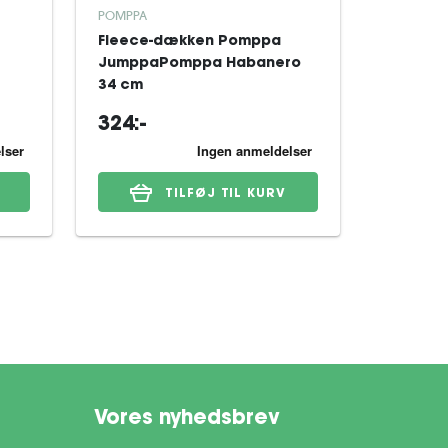
POMPPA
POMPPA
Fleece-dækken Pomppa
Softshe
JumppaPomppa Habanero
Sportti
34 cm
324:-
539:-
TILFØJ TIL KURV
Vores nyhedsbrev