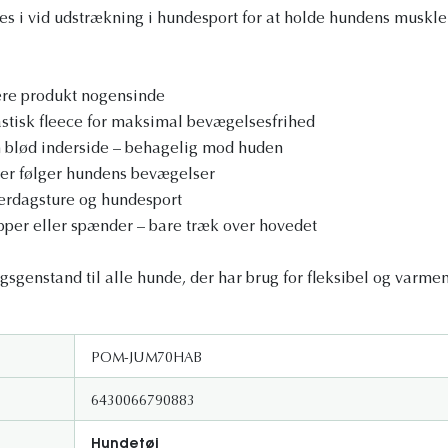
i vid udstrækning i hundesport for at holde hundens muskler
re produkt nogensinde
stisk fleece for maksimal bevægelsesfrihed
 blød inderside – behagelig mod huden
der følger hundens bevægelser
verdagsture og hundesport
pper eller spænder – bare træk over hovedet
gsgenstand til alle hunde, der har brug for fleksibel og varmen
POM-JUM70HAB
6430066790883
Hundetøj