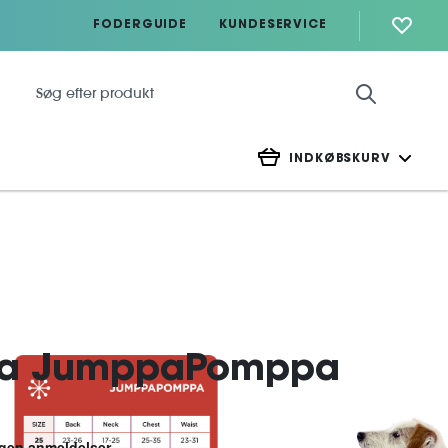
FODERGUIDE
KUNDESERVICE
INDKØBSKURV
pa JumppaPomppa