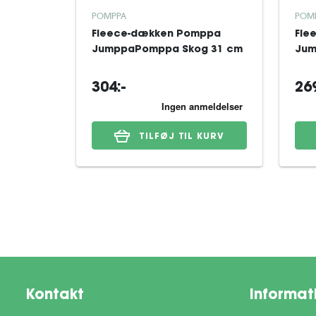
POMPPA
POM
Fleece-dækken Pomppa
Fle
JumppaPomppa Skog 31 cm
Jum
304:-
269
TILFØJ TIL KURV
Kontakt
Informat