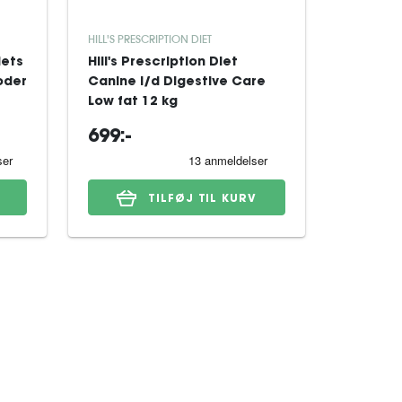
HILL'S PRESCRIPTION DIET
ROYAL CAN
iets
Hill's Prescription Diet
Royal Ca
oder
Canine i/d Digestive Care
Derma H
Low fat 12 kg
Dog tørf
699:-
329:-
TILFØJ TIL KURV