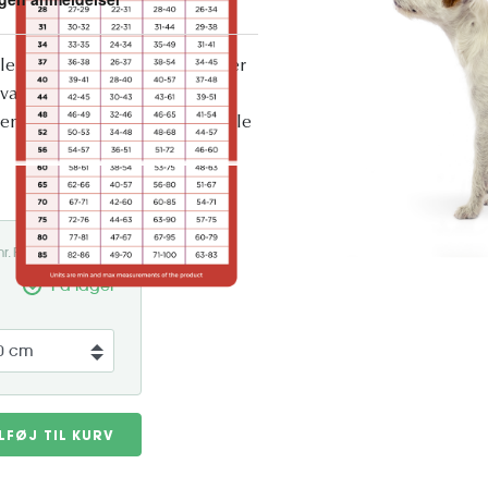
ele året rundt JumppaPomppa er
 varm fleece, der er lige så
ener. Takket være dens fleksible
. nr. POM-JUM70HAB
På lager
ILFØJ TIL KURV