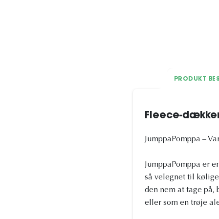
PRODUKT BES
Fleece-dækk
JumppaPomppa – Varm 
JumppaPomppa er en af
så velegnet til kølig
den nem at tage på,
eller som en trøje al