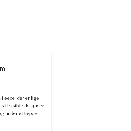
cm
fleece, der er lige
s fleksible design er
ag under et tæppe