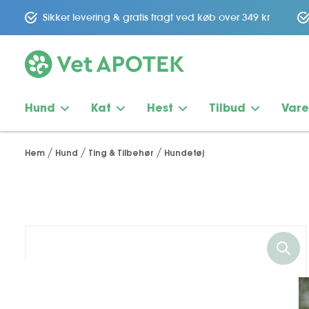
Sikker levering & gratis fragt ved køb over 349 kr
Hund
Kat
Hest
Tilbud
Var
Hem
Hund
Ting & Tilbehør
Hundetøj