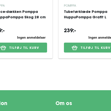
PPA
POMPPA
ece-dækken Pomppa
Tubetørklæde Pomppa
ppaPomppa Skog 28 cm
HuppuPomppa Grafit L
:-
239:-
TILFØJ TIL KURV
TILFØJ TIL KURV
ion
Om os