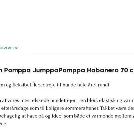
KRIVELSE
en Pomppa JumppaPomppa Habanero 70 
og fleksibel fleecetrøje til hunde hele året rundt
 ​​vores mest elskede hundetrøjer – en blød, elastisk og varm 
e efterårsdage som til køligere sommeraftener. Takket være den
 behagelig at have på og ideel som både et varmende melleml
ene.