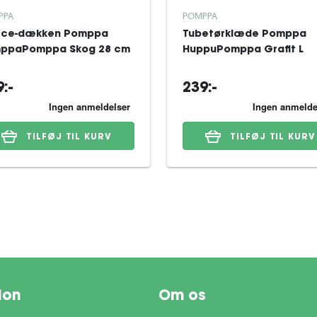
PPA
POMPPA
ece-dækken Pomppa
Tubetørklæde Pomppa
ppaPomppa Skog 28 cm
HuppuPomppa Grafit L
:-
239:-
TILFØJ TIL KURV
TILFØJ TIL KURV
ion
Om os