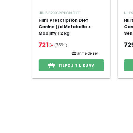
HILL'S PRESCRIPTION DIET
HILL'
Hill's Prescription Diet
Hill
Canine j/d Metabolic +
Can
Mobility 12 kg
Sens
(759:-)
721:-
729
TILFØJ TIL KURV