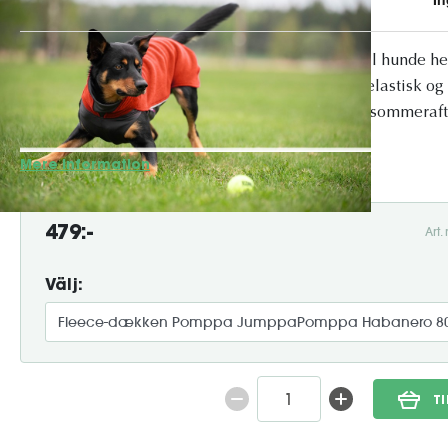
JumppaPomppa – Varm og fleksibel fleecetrøje til hunde h
en af ​​vores mest elskede hundetrøjer – en blød, elastisk og
velegnet til kølige efterårsdage som til køligere sommeraft
design er den nem at tage på, behagel...
Mere information
479:-
Art
Välj:
T