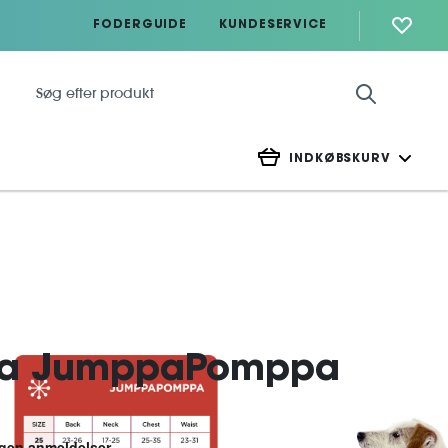
FODERGUIDE
KUNDESERVICE
INDKØBSKURV
pa JumppaPomppa