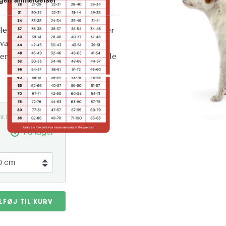
ele året rundt JumppaPomppa er
 varm fleece, der er lige så
ener. Takket være dens fleksible
. nr. POM-JUM80HAB
På lager
ILFØJ TIL KURV