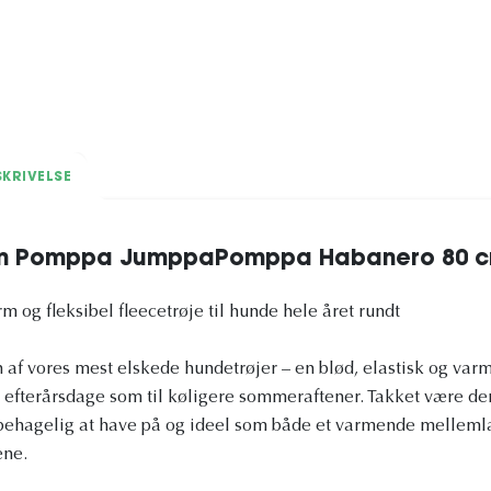
KRIVELSE
en Pomppa JumppaPomppa Habanero 80 
og fleksibel fleecetrøje til hunde hele året rundt
 ​​vores mest elskede hundetrøjer – en blød, elastisk og varm 
e efterårsdage som til køligere sommeraftener. Takket være den
 behagelig at have på og ideel som både et varmende melleml
ene.