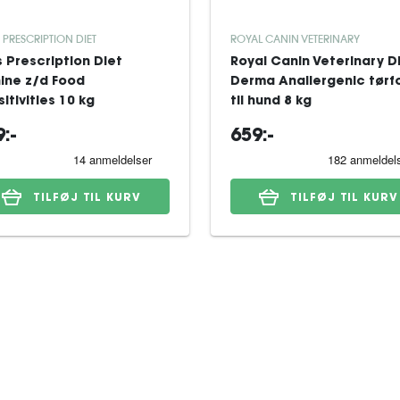
S PRESCRIPTION DIET
ROYAL CANIN VETERINARY
's Prescription Diet
Royal Canin Veterinary D
ine z/d Food
Derma Anallergenic tørf
itivities 10 kg
til hund 8 kg
:-
659:-
TILFØJ TIL KURV
TILFØJ TIL KURV