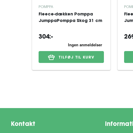
POMPPA
POM
Fleece-dækken Pomppa
Fle
JumppaPomppa Skog 31 cm
Jum
304:-
269
TILFØJ TIL KURV
Kontakt
Informat