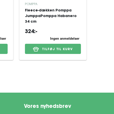
POMPPA
POMPPA
Fleece-dækken Pomppa
Softshe
JumppaPomppa Habanero
Sportti
34 cm
324:-
539:-
TILFØJ TIL KURV
Vores nyhedsbrev