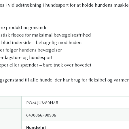
i vid udstrækning i hundesport for at holde hundens muskler
re produkt nogensinde
stisk fleece for maksimal bevægelsesfrihed
 blød inderside – behagelig mod huden
der følger hundens bevægelser
verdagsture og hundesport
pper eller spænder – bare træk over hovedet
gsgenstand til alle hunde, der har brug for fleksibel og varmen
POM-JUM80HAB
6430066790906
Hundetøj