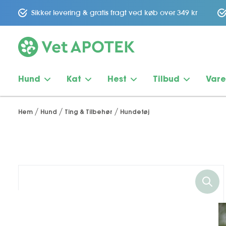
Sikker levering & gratis fragt ved køb over 349 kr
Hund
Kat
Hest
Tilbud
Var
Hem
Hund
Ting & Tilbehør
Hundetøj