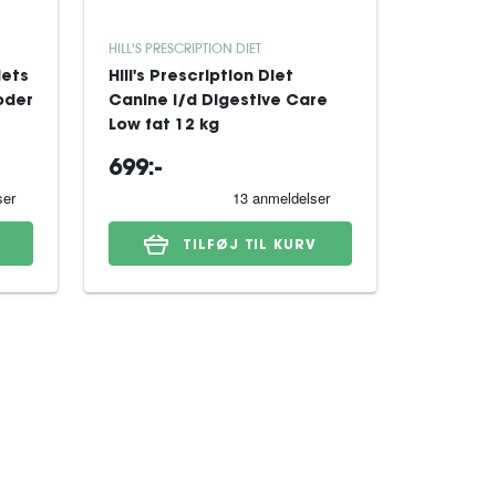
HILL'S PRESCRIPTION DIET
ROYAL CAN
iets
Hill's Prescription Diet
Royal Ca
oder
Canine i/d Digestive Care
Derma H
Low fat 12 kg
Dog tørf
699:-
329:-
TILFØJ TIL KURV