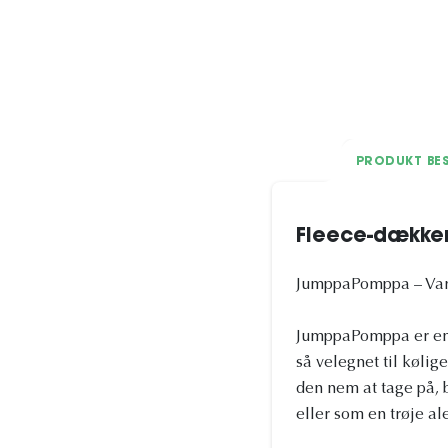
PRODUKT BES
Fleece-dækk
JumppaPomppa – Varm 
JumppaPomppa er en af
så velegnet til kølig
den nem at tage på,
eller som en trøje al