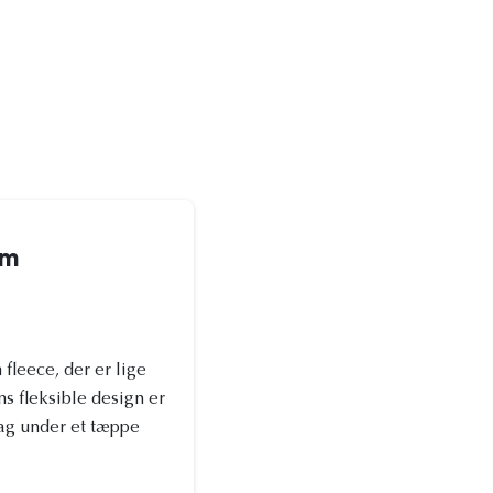
cm
fleece, der er lige
s fleksible design er
ag under et tæppe