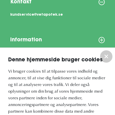
Kontakt
kundservice@vetapotek.se
Information
Om os
Denne hjemmeside bruger cookies
Vores nyhedsbrev
Vi bruger cookies til at tilpasse vores indhold og
annoncer, til at vise dig funktioner til sociale medier
og til at analysere vores trafik. Vi deler også
oplysninger om din brug af vores hjemmeside med
vores partnere inden for sociale medier,
annonceringspartnere og analysepartnere. Vores
Vetapotek.dk er en del af
partnere kan kombinere disse data med andre
Evidensia