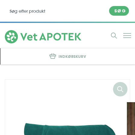
SØG
INDKØBSKURV