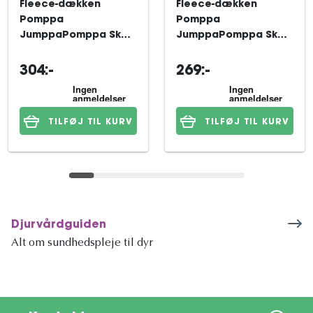
Fleece-dækken
Fleece-dækken
Pomppa
Pomppa
JumppaPomppa Skog
JumppaPomppa Skog
31 cm
28 cm
304:-
269:-
TILFØJ TIL KURV
TILFØJ TIL KURV
Djurvårdguiden
Alt om sundhedspleje til dyr