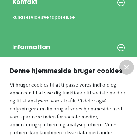
Kontakt
kundservice@vetapotek.se
Information
Om os
Denne hjemmeside bruger cookies
Vores nyhedsbrev
Vi bruger cookies til at tilpasse vores indhold og
annoncer, til at vise dig funktioner til sociale medier
og til at analysere vores trafik. Vi deler også
oplysninger om din brug af vores hjemmeside med
vores partnere inden for sociale medier,
annonceringspartnere og analysepartnere. Vores
Vetapotek.dk er en del af
partnere kan kombinere disse data med andre
Evidensia