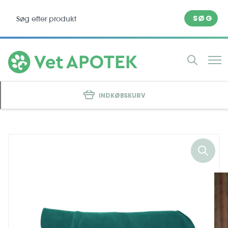
SØG
INDKØBSKURV