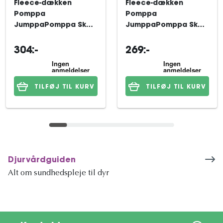
Fleece-dækken
Fleece-dækken
Pomppa
Pomppa
JumppaPomppa Skog
JumppaPomppa Skog
31 cm
28 cm
304:-
269:-
TILFØJ TIL KURV
TILFØJ TIL KURV
Djurvårdguiden
Alt om sundhedspleje til dyr