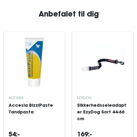
Anbefalet til dig
ACCESIA
EZYDOG
Accesia BizziPaste
Sikkerhedsseleadapt
Tandpasta
er EzyDog Sort 44-66
cm
54:-
169:-