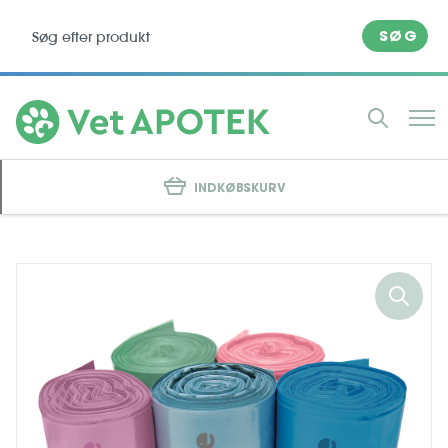
SØG
INDKØBSKURV