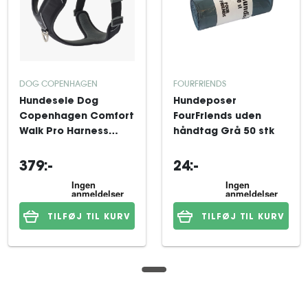
DOG COPENHAGEN
FOURFRIENDS
Hundesele Dog
Hundeposer
Copenhagen Comfort
FourFriends uden
Walk Pro Harness
håndtag Grå 50 stk
Black S
379:-
24:-
TILFØJ TIL KURV
TILFØJ TIL KURV