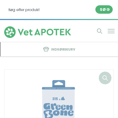
SØG
INDKØBSKURV