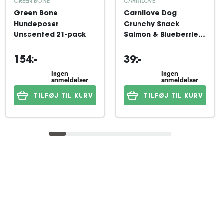
GREEN BONE
CARNILOVE
Green Bone
Carnilove Dog
Hundeposer
Crunchy Snack
Unscented 21-pack
Salmon & Blueberries
hundegodbidder 200
g
154:-
39:-
TILFØJ TIL KURV
TILFØJ TIL KURV