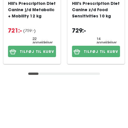
Hill's Prescription Diet
Hill's Prescription Diet
Canine j/d Metabolic
Canine z/d Food
+ Mobility 12 kg
Sensitivities 10 kg
(759:-)
721:-
729:-
TILFØJ TIL KURV
TILFØJ TIL KURV