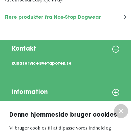
Alt om sundhedspleje til dyr
Flere produkter fra Non-Stop Dogwear
Kontakt
kundservice@vetapotek.se
Information
Om os
Denne hjemmeside bruger cookies
Vores nyhedsbrev
Vi bruger cookies til at tilpasse vores indhold og