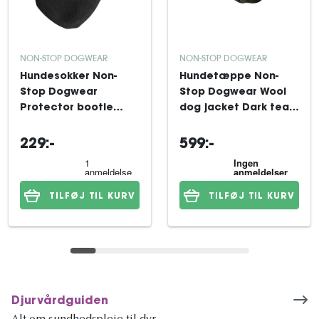
NON-STOP DOGWEAR
NON-STOP DOGWEAR
Hundesokker Non-
Hundetæppe Non-
Stop Dogwear
Stop Dogwear Wool
Protector bootie
dog jacket Dark teal
Black/orange 4xS
33
229:-
599:-
TILFØJ TIL KURV
TILFØJ TIL KURV
Djurvårdguiden