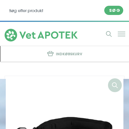
SØG
INDKØBSKURV