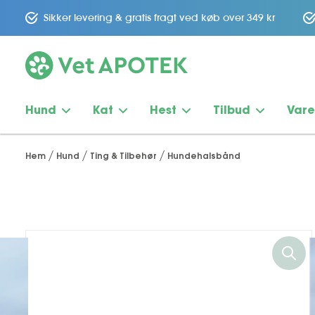
Sikker levering & gratis fragt ved køb over 349 kr
Hund
Kat
Hest
Tilbud
Var
Hem
Hund
Ting & Tilbehør
Hundehalsbånd