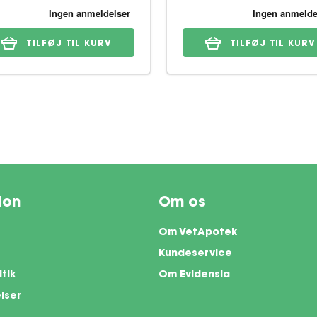
TILFØJ TIL KURV
TILFØJ TIL KURV
ion
Om os
Om VetApotek
Kundeservice
itik
Om Evidensia
lser