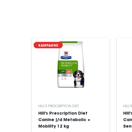
KAMPAGNE
HILL'S PRESCRIPTION DIET
HILL'
Hill's Prescription Diet
Hill
Canine j/d Metabolic +
Can
Mobility 12 kg
Sens