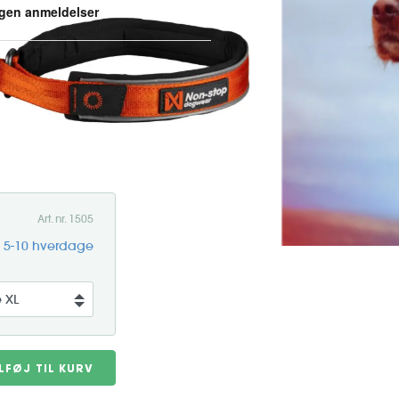
il daglig brug, perfekt til aktive
taljer tilbyder halsbåndet både
ke konstruktion og
Art. nr. 1505
g 5-10 hverdage
ILFØJ TIL KURV