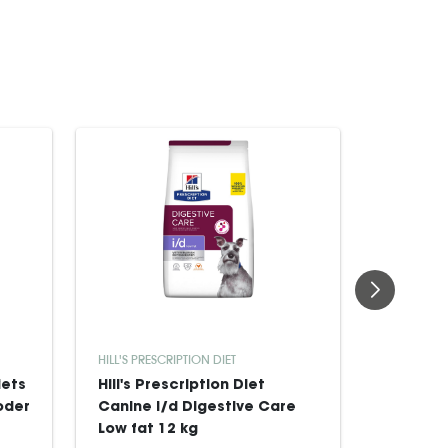
HILL'S PRESCRIPTION DIET
ROYAL CAN
iets
Hill's Prescription Diet
Royal Ca
oder
Canine i/d Digestive Care
Derma H
Low fat 12 kg
Dog tørf