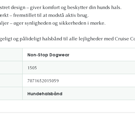
tret design – giver komfort og beskytter din hunds hals.
rkt – fremstillet til at modstå aktiv brug.
ljer – øger synligheden og sikkerheden i mørke.
eligt og pålideligt halsbånd til alle lejligheder med Cruise Co
Non-Stop Dogwear
1505
7071652015059
Hundehalsbånd