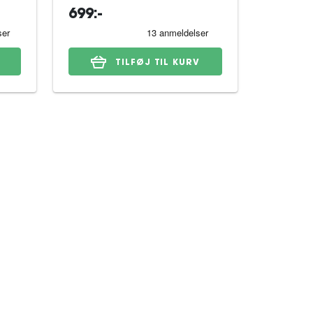
699:-
329:-
TILFØJ TIL KURV