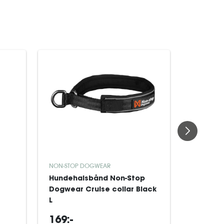
NON-STOP DOGWEAR
NON-STOP
Hundehalsbånd Non-Stop
Non-sto
Dogwear Cruise collar Black
Pull-on 
L
169:-
419:-