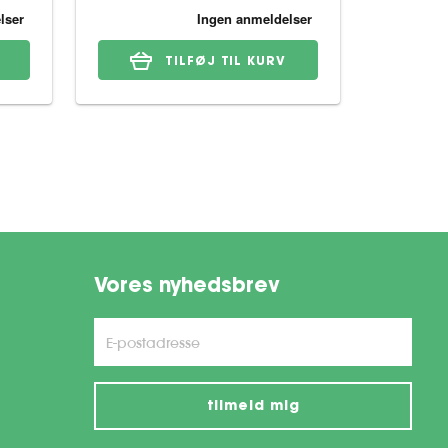
TILFØJ TIL KURV
Vores nyhedsbrev
tilmeld mig