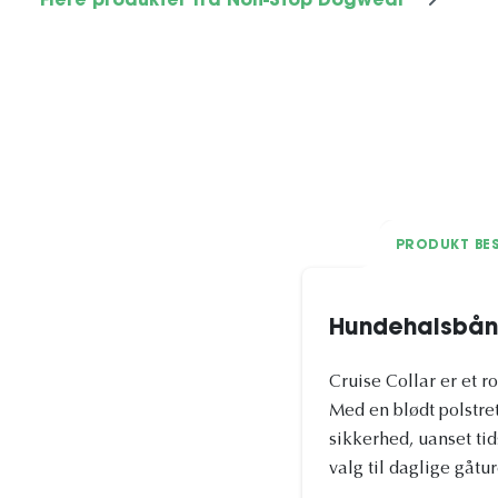
Flere produkter fra Non-Stop Dogwear
PRODUKT BES
Hundehalsbånd
Cruise Collar er et r
Med en blødt polstre
sikkerhed, uanset ti
valg til daglige gåtu