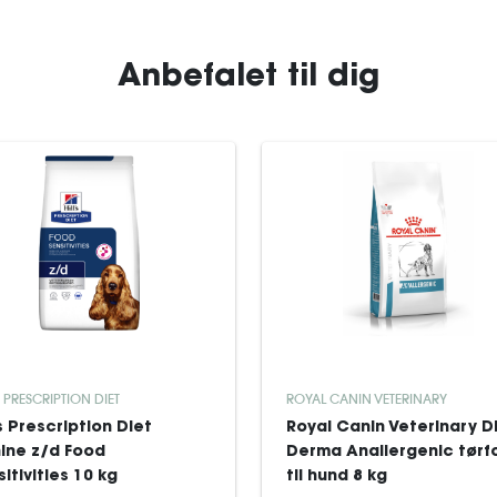
Anbefalet til dig
S PRESCRIPTION DIET
ROYAL CANIN VETERINARY
's Prescription Diet
Royal Canin Veterinary D
ine z/d Food
Derma Anallergenic tørf
itivities 10 kg
til hund 8 kg