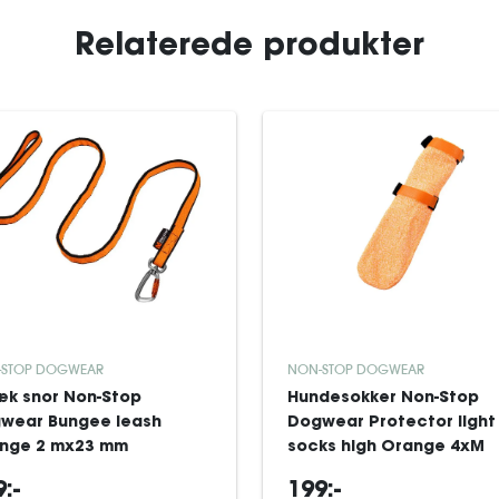
Relaterede produkter
-STOP DOGWEAR
NON-STOP DOGWEAR
æk snor Non-Stop
Hundesokker Non-Stop
wear Bungee leash
Dogwear Protector light
nge 2 mx23 mm
socks high Orange 4xM
:-
199:-