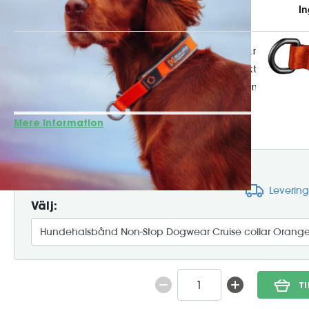
Cruise Collar er et robust og ergonomisk halsbånd designet t
hunde. Med en blødt polstret inderside og reflekterende de
komfort og sikkerhed, uanset tidspunkt på dagen. Den stær
metalspændet gør det til et pålideligt valg ti...
Mere information
169:-
Leverin
Välj:
T