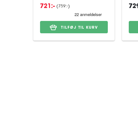
(759:-)
721:-
729
TILFØJ TIL KURV