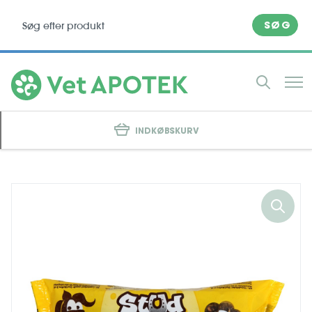
SØG
INDKØBSKURV