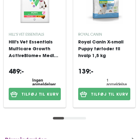
HILL'S VET ESSENTIALS
ROYAL CANIN
Hill's Vet Essentials
Royal Canin X-small
Multicare Growth
Puppy tørfoder til
ActiveBiome+ Medium
hvalp 1,5 kg
Puppy Chicken 8 kg
489:-
139:-
TILFØJ TIL KURV
TILFØJ TIL KURV