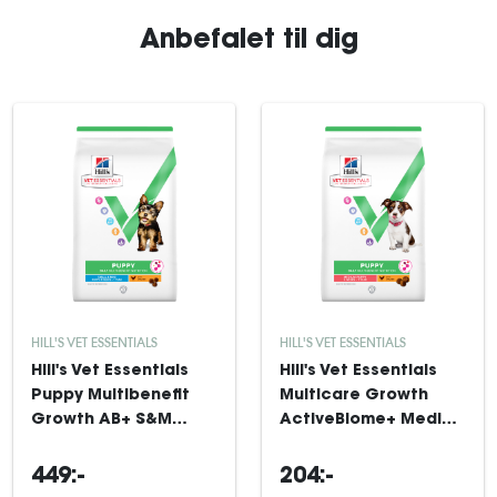
Anbefalet til dig
HILL'S VET ESSENTIALS
HILL'S VET ESSENTIALS
Hill's Vet Essentials
Hill's Vet Essentials
Puppy Multibenefit
Multicare Growth
Growth AB+ S&M
ActiveBiome+ Medium
Chicken 7 kg
Puppy Chicken 2 kg
449:-
204:-