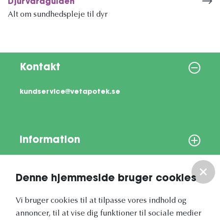
Djurvårdguiden
Alt om sundhedspleje til dyr
Kontakt
kundservice@vetapotek.se
Information
Om os
Denne hjemmeside bruger cookies
Vores nyhedsbrev
Vi bruger cookies til at tilpasse vores indhold og
annoncer, til at vise dig funktioner til sociale medier