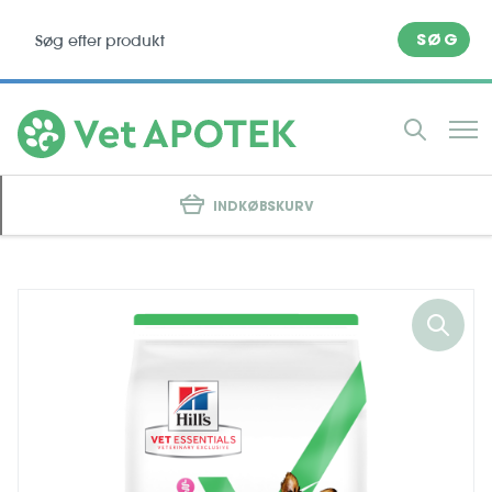
SØG
INDKØBSKURV