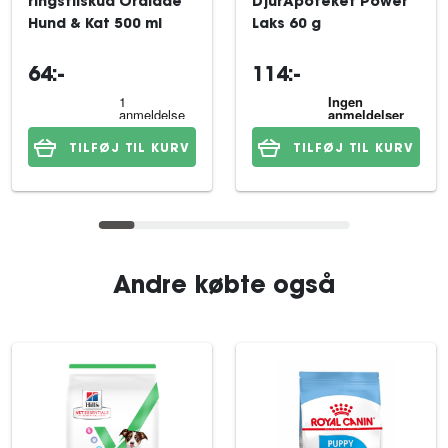
ringstilskud Oralade
DjurApoteket Power
Hund & Kat 500 ml
Laks 60 g
64:-
114:-
TILFØJ TIL KURV
TILFØJ TIL KURV
Andre købte også