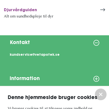
Djurvårdguiden
Alt om sundhedspleje til dyr
Kontakt
kundservice@vetapotek.se
Information
Om os
Denne hjemmeside bruger cookies
Vi bruger cookies til at tilpasse vores indhold og