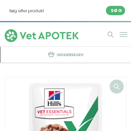
SØG
INDKØBSKURV