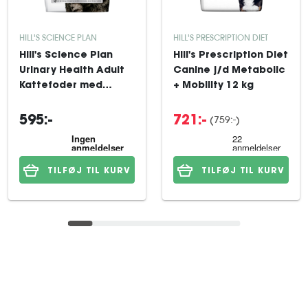
HILL'S SCIENCE PLAN
HILL'S PRESCRIPTION DIET
Hill's Science Plan
Hill's Prescription Diet
Urinary Health Adult
Canine j/d Metabolic
Kattefoder med
+ Mobility 12 kg
Kylling 7 kg
(759:-)
595:-
721:-
TILFØJ TIL KURV
TILFØJ TIL KURV