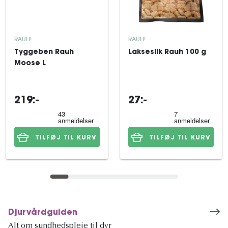
RAUH!
RAUH!
Tyggeben Rauh
Lakseslik Rauh 100 g
Moose L
219:-
27:-
TILFØJ TIL KURV
TILFØJ TIL KURV
Djurvårdguiden
Alt om sundhedspleje til dyr