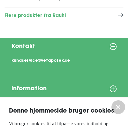
Flere produkter fra Rauh!
Kontakt
kundservice@vetapotek.se
Information
Om os
Denne hjemmeside bruger cookies
Vores nyhedsbrev
Vi bruger cookies til at tilpasse vores indhold og