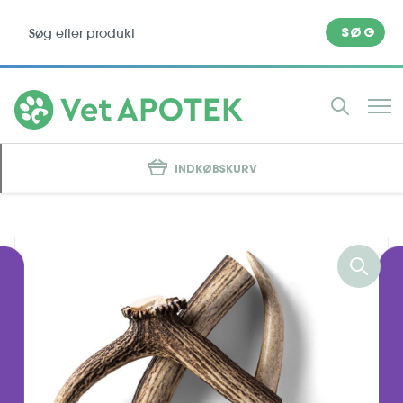
SØG
INDKØBSKURV