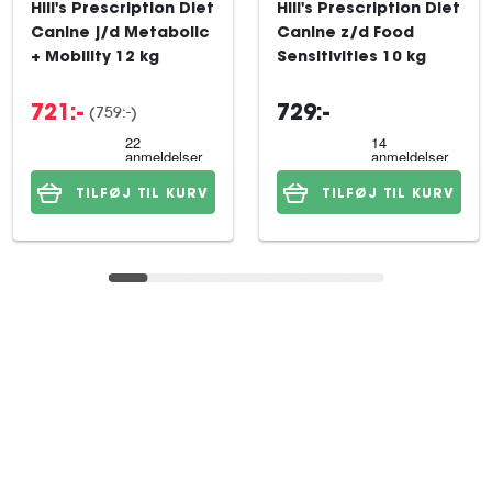
Hill's Prescription Diet
Hill's Prescription Diet
Canine j/d Metabolic
Canine z/d Food
+ Mobility 12 kg
Sensitivities 10 kg
(759:-)
721:-
729:-
TILFØJ TIL KURV
TILFØJ TIL KURV