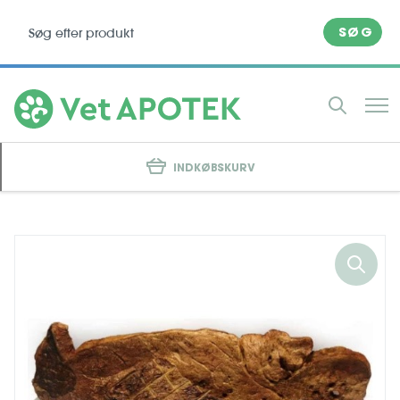
SØG
INDKØBSKURV