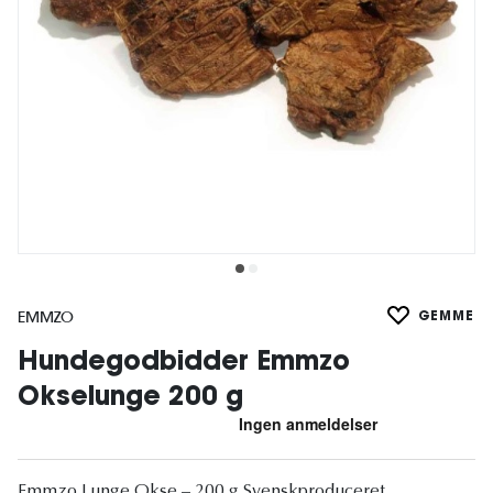
EMMZO
GEMME
Hundegodbidder Emmzo
Okselunge 200 g
Emmzo Lunge Okse – 200 g Svenskproduceret