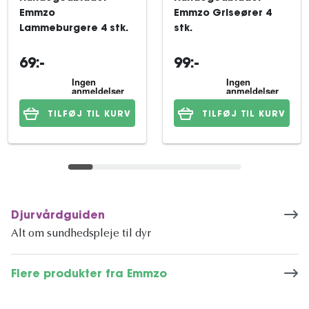
Emmzo
Emmzo Griseører 4
Lammeburgere 4 stk.
stk.
69:-
99:-
TILFØJ TIL KURV
TILFØJ TIL KURV
Djurvårdguiden
Alt om sundhedspleje til dyr
Flere produkter fra Emmzo