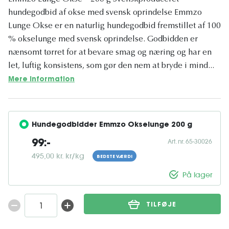
hundegodbid af okse med svensk oprindelse Emmzo
Lunge Okse er en naturlig hundegodbid fremstillet af 100
% okse­lunge med svensk oprindelse. Godbidden er
nænsomt tørret for at bevare smag og næring og har en
let, luftig konsistens, som gør den nem at bryde i mind...
Mere information
Hundegodbidder Emmzo Okselunge 200 g
Art. nr. 65-30026
99:-
495,00 kr. kr/kg
BEDSTE VÆRDI
På lager
TILFØJE