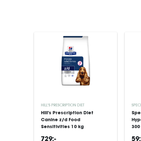
HILL'S PRESCRIPTION DIET
SPEC
Hill's Prescription Diet
Spe
Canine z/d Food
Hyp
Sensitivities 10 kg
300
729:-
59: