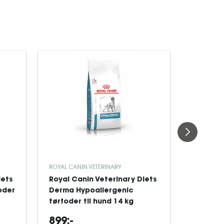
ROYAL CANIN VETERINARY
HILL'S PRE
iets
Royal Canin Veterinary Diets
Hill's P
oder
Derma Hypoallergenic
Adult M
tørfoder til hund 14 kg
Sensitiv
899:-
499:-