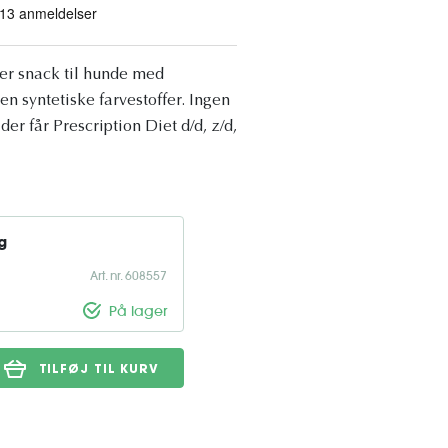
er snack til hunde med
en syntetiske farvestoffer. Ingen
er får Prescription Diet d/d, z/d,
g
Art. nr. 608557
På lager
TILFØJ TIL KURV