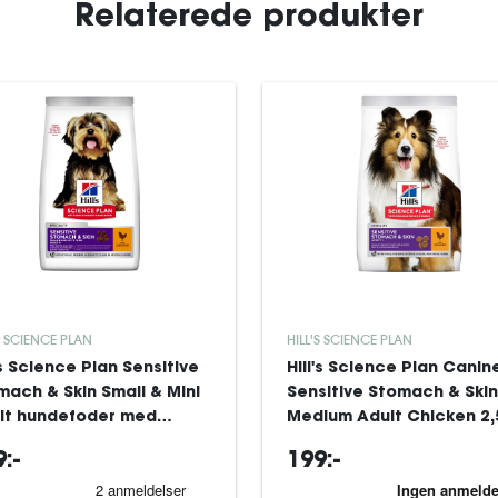
Relaterede produkter
S SCIENCE PLAN
HILL'S SCIENCE PLAN
's Science Plan Sensitive
Hill's Science Plan Canin
mach & Skin Small & Mini
Sensitive Stomach & Skin
lt hundefoder med
Medium Adult Chicken 2,
ing 6 kg
:-
199:-