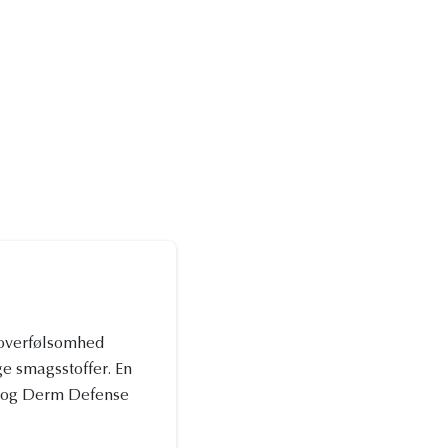
 overfølsomhed
ge smagsstoffer. En
ive og Derm Defense