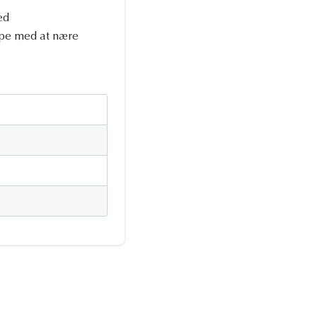
ed
ælpe med at nære