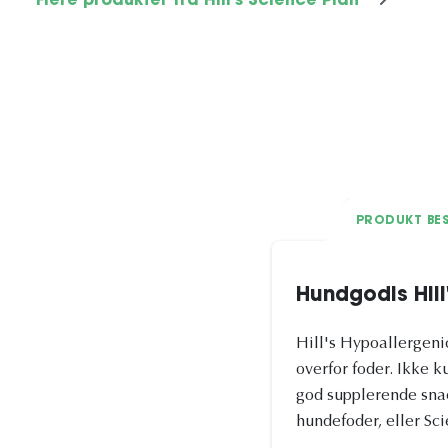
Flere produkter fra Hill's Science Plan
PRODUKT BES
Hundgodis Hill
Hill's Hypoallergen
overfor foder. Ikke k
god supplerende snack
hundefoder, eller Sc