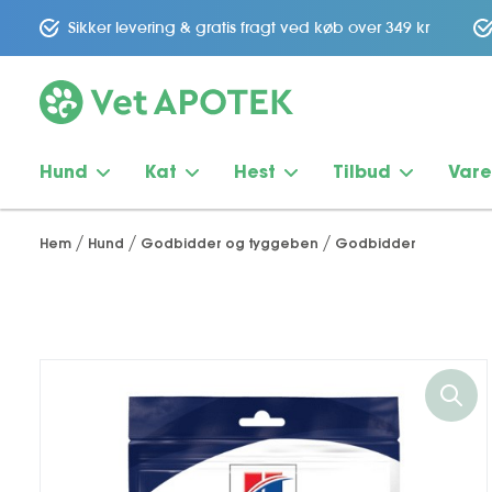
Sikker levering & gratis fragt ved køb over 349 kr
Hund
Kat
Hest
Tilbud
Var
Hem
Hund
Godbidder og tyggeben
Godbidder