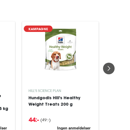
KAMPAGNE
HILL'S SCI
HILL'S SCIENCE PLAN
e
Hill's S
Hundgodis Hill's Healthy
Healthy
Weight Treats 200 g
5 kg
Vuxen Ky
(49:-)
44:-
699:-