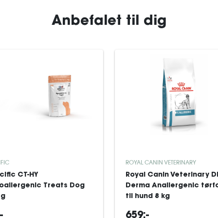
Anbefalet til dig
IFIC
ROYAL CANIN VETERINARY
cific CT-HY
Royal Canin Veterinary D
oallergenic Treats Dog
Derma Anallergenic tørf
 g
til hund 8 kg
-
659:-