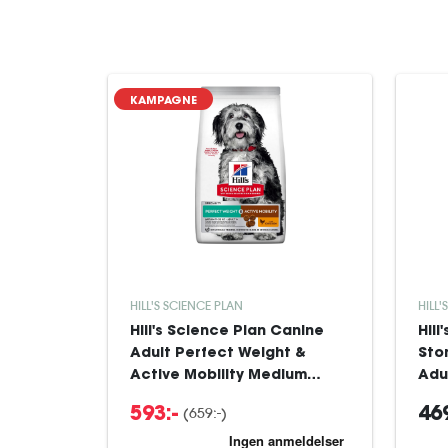
KAMPAGNE
HILL'S SCIENCE PLAN
HILL'
Hill's Science Plan Canine
Hill
Adult Perfect Weight &
Sto
Active Mobility Medium
Adu
Chicken 12 kg
kyll
(659:-)
593:-
469