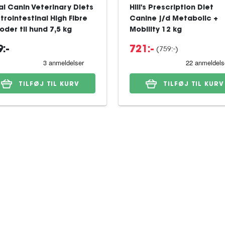
al Canin Veterinary Diets
Hill's Prescription Diet
trointestinal High Fibre
Canine j/d Metabolic +
oder til hund 7,5 kg
Mobility 12 kg
(759:-)
:-
721:-
TILFØJ TIL KURV
TILFØJ TIL KURV