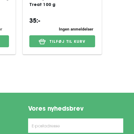
Treat 100 g
Moose 
35:-
19:-
TILFØJ TIL KURV
Vores nyhedsbrev