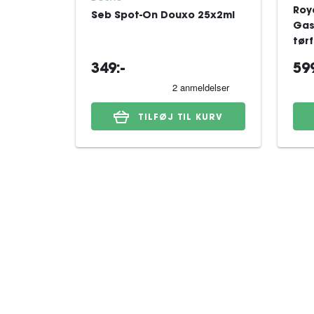
Roy
Seb Spot-On Douxo 25x2ml
Gas
tørf
349:-
599
TILFØJ TIL KURV