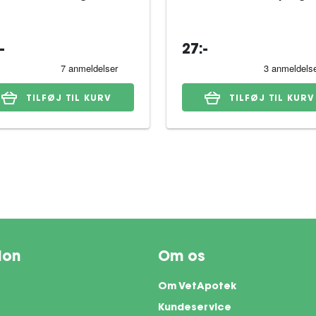
-
27:-
TILFØJ TIL KURV
TILFØJ TIL KURV
ion
Om os
Om VetApotek
Kundeservice