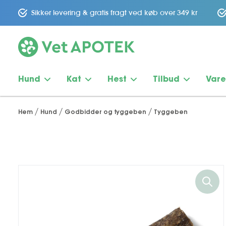
Sikker levering & gratis fragt ved køb over 349 kr
Hund
Kat
Hest
Tilbud
Var
Hem
Hund
Godbidder og tyggeben
Tyggeben