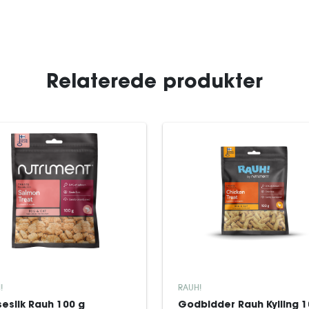
Relaterede produkter
!
RAUH!
seslik Rauh 100 g
Godbidder Rauh Kylling 1