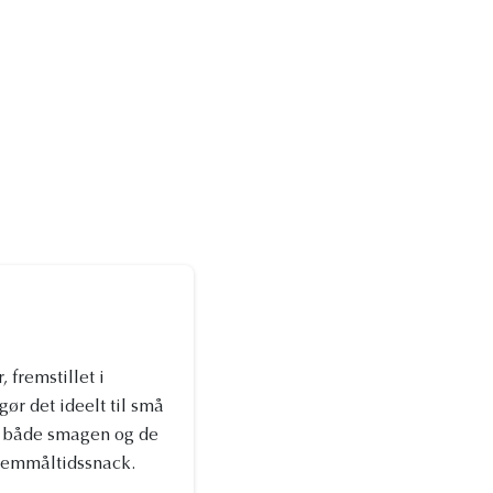
fremstillet i
ør det ideelt til små
er både smagen og de
lemmåltidssnack.