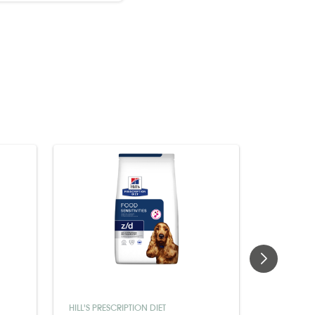
HILL'S PRESCRIPTION DIET
ROYAL CAN