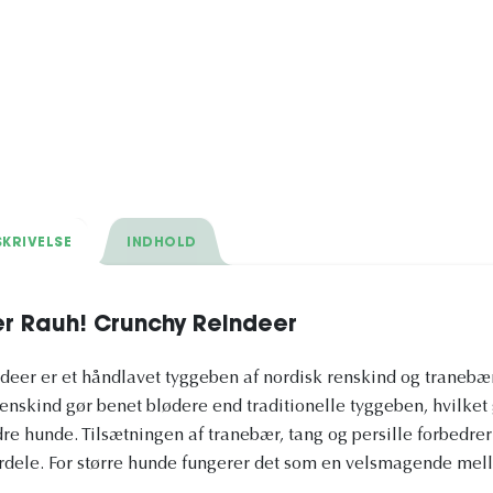
KRIVELSE
INDHOLD
r Rauh! Crunchy Reindeer
er er et håndlavet tyggeben af nordisk renskind og tranebær, 
enskind gør benet blødere end traditionelle tyggeben, hvilket g
re hunde. Tilsætningen af tranebær, tang og persille forbedr
dele. For større hunde fungerer det som en velsmagende mel