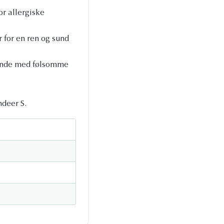
or allergiske
r for en ren og sund
 hunde med følsomme
deer S.