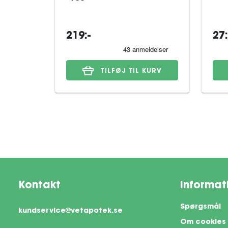
219:-
27:
TILFØJ TIL KURV
Kontakt
Informat
Spørgsmål
kundservice@vetapotek.se
Om cookies