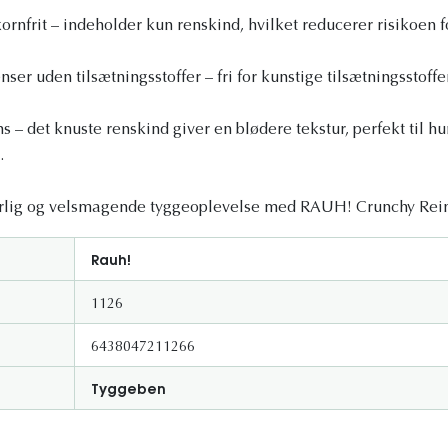
ornfrit – indeholder kun renskind, hvilket reducerer risikoen f
ser uden tilsætningsstoffer – fri for kunstige tilsætningsstoffe
 – det knuste renskind giver en blødere tekstur, perfekt til
.
urlig og velsmagende tyggeoplevelse med RAUH! Crunchy Rein
Rauh!
1126
6438047211266
Tyggeben