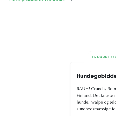
Flere produkter fra Rauh!
PRODUKT BES
Hundegobidde
RAUH! Crunchy Reinde
Finland. Det knuste r
hunde, hvalpe og æld
sundhedsmæssige for