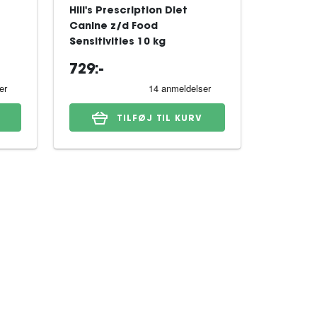
Hill's Prescription Diet
Royal Ca
Canine z/d Food
Derma A
Sensitivities 10 kg
til hund
729:-
659:-
TILFØJ TIL KURV