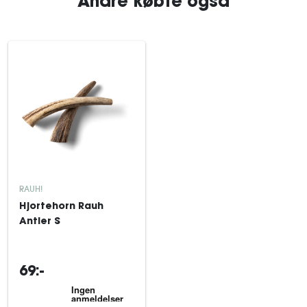
Andre købte også
RAUH!
Hjortehorn Rauh
Antler S
69:-