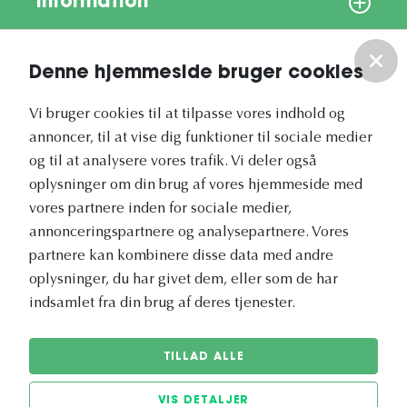
Information
Om os
Denne hjemmeside bruger cookies
Vores nyhedsbrev
Vi bruger cookies til at tilpasse vores indhold og
annoncer, til at vise dig funktioner til sociale medier
og til at analysere vores trafik. Vi deler også
oplysninger om din brug af vores hjemmeside med
vores partnere inden for sociale medier,
annonceringspartnere og analysepartnere. Vores
Vetapotek.dk er en del af
partnere kan kombinere disse data med andre
Evidensia
oplysninger, du har givet dem, eller som de har
Dyresundhedspleje
indsamlet fra din brug af deres tjenester.
TILLAD ALLE
VIS DETALJER