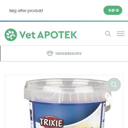
SØG
INDKØBSKURV