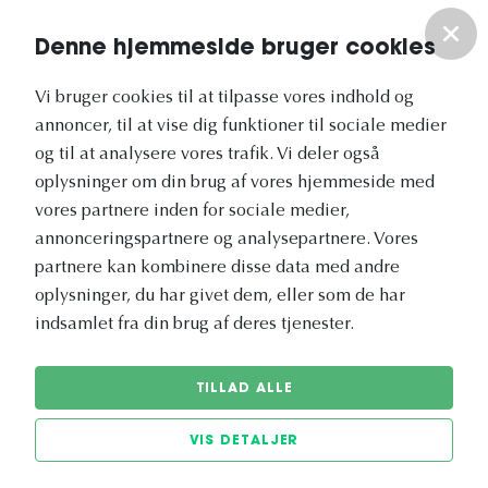
Om os
Denne hjemmeside bruger cookies
Vores nyhedsbrev
Vi bruger cookies til at tilpasse vores indhold og
annoncer, til at vise dig funktioner til sociale medier
og til at analysere vores trafik. Vi deler også
oplysninger om din brug af vores hjemmeside med
vores partnere inden for sociale medier,
annonceringspartnere og analysepartnere. Vores
Vetapotek.dk er en del af
partnere kan kombinere disse data med andre
Evidensia
oplysninger, du har givet dem, eller som de har
Dyresundhedspleje
indsamlet fra din brug af deres tjenester.
TILLAD ALLE
VIS DETALJER
© 2026 Vetapotek