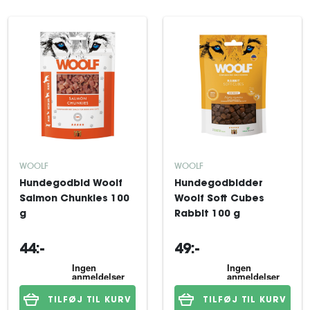
WOOLF
WOOLF
Hundegodbid Woolf
Hundegodbidder
Salmon Chunkies 100
Woolf Soft Cubes
g
Rabbit 100 g
44:-
49:-
TILFØJ TIL KURV
TILFØJ TIL KURV