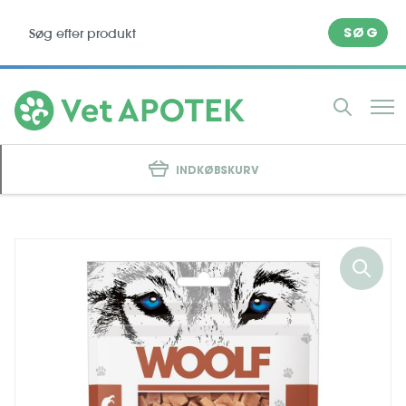
SØG
INDKØBSKURV