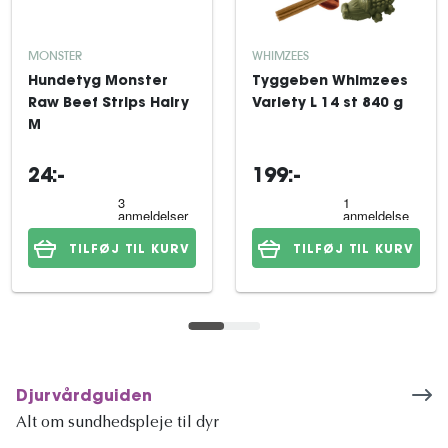
MONSTER
WHIMZEES
Hundetyg Monster
Tyggeben Whimzees
Raw Beef Strips Hairy
Variety L 14 st 840 g
M
24:-
199:-
TILFØJ TIL KURV
TILFØJ TIL KURV
Djurvårdguiden
Alt om sundhedspleje til dyr