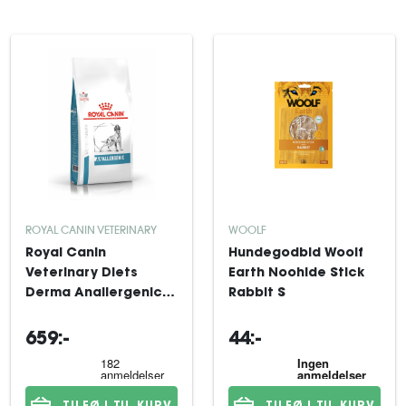
ROYAL CANIN VETERINARY
WOOLF
Royal Canin
Hundegodbid Woolf
Veterinary Diets
Earth Noohide Stick
Derma Anallergenic
Rabbit S
tørfoder til hund 8 kg
659:-
44:-
TILFØJ TIL KURV
TILFØJ TIL KURV