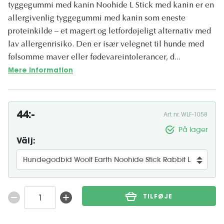
tyggegummi med kanin Noohide L Stick med kanin er en
allergivenlig tyggegummi med kanin som eneste
proteinkilde – et magert og letfordøjeligt alternativ med
lav allergenrisiko. Den er især velegnet til hunde med
følsomme maver eller fødevareintolerancer, d...
Mere information
44:-
Art. nr. WLF-1058
På lager
Välj:
TILFØJE