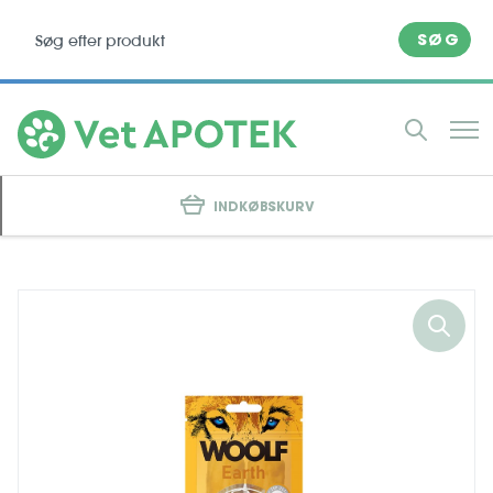
SØG
INDKØBSKURV