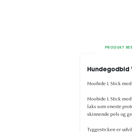
PRODUKT BES
Hundegodbid W
Noohide L Stick med
Noohide L Stick med
laks som eneste prote
skinnende pels og ge
Tyggesticken er udvik