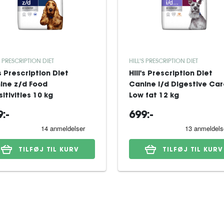
S PRESCRIPTION DIET
HILL'S PRESCRIPTION DIET
's Prescription Diet
Hill's Prescription Diet
ine z/d Food
Canine i/d Digestive Ca
itivities 10 kg
Low fat 12 kg
:-
699:-
TILFØJ TIL KURV
TILFØJ TIL KURV