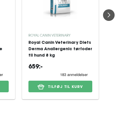
ROYAL CANIN VETERINARY
ROYAL CAN
Royal Canin Veterinary Diets
Royal Ca
re
Derma Anallergenic tørfoder
Derma H
til hund 8 kg
Dog tørf
659:-
329:-
TILFØJ TIL KURV