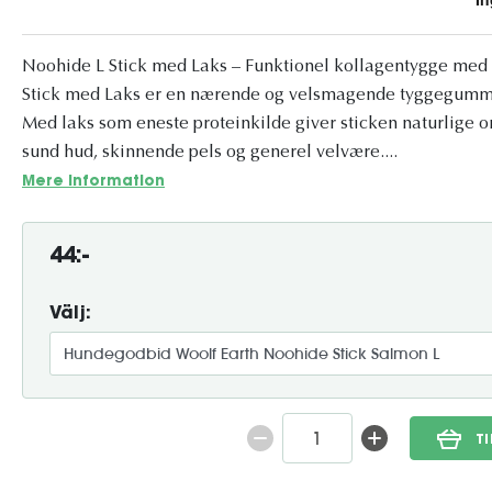
Noohide L Stick med Laks – Funktionel kollagentygge med
Stick med Laks er en nærende og velsmagende tyggegummi t
Med laks som eneste proteinkilde giver sticken naturlige om
sund hud, skinnende pels og generel velvære....
Mere information
44:-
Välj:
T