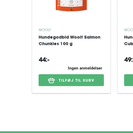
WOOLF
WOO
Hundegodbid Woolf Salmon
Hun
Chunkies 100 g
Cub
44:-
49:
TILFØJ TIL KURV