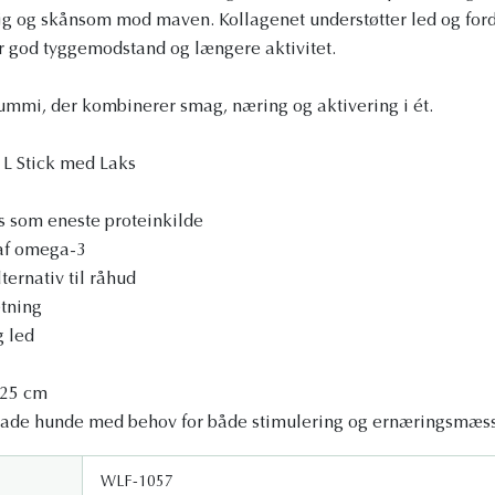
ig og skånsom mod maven. Kollagenet understøtter led og for
er god tyggemodstand og længere aktivitet.
ummi, der kombinerer smag, næring og aktivering i ét.
 L Stick med Laks
s som eneste proteinkilde
 af omega-3
ernativ til råhud
tning
g led
0-25 cm
glade hunde med behov for både stimulering og ernæringsmæss
WLF-1057