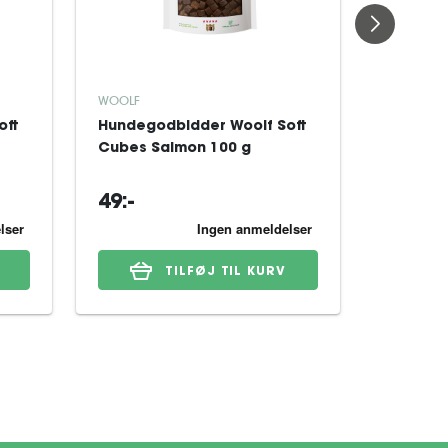
WOOLF
WOOLF
oft
Hundegodbidder Woolf Soft
Hundego
Cubes Salmon 100 g
Chunkie
49:-
44:-
TILFØJ TIL KURV