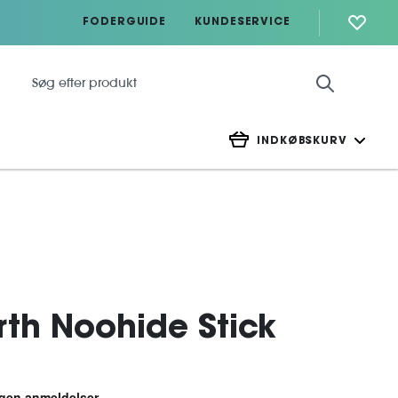
FODERGUIDE
KUNDESERVICE
INDKØBSKURV
th Noohide Stick