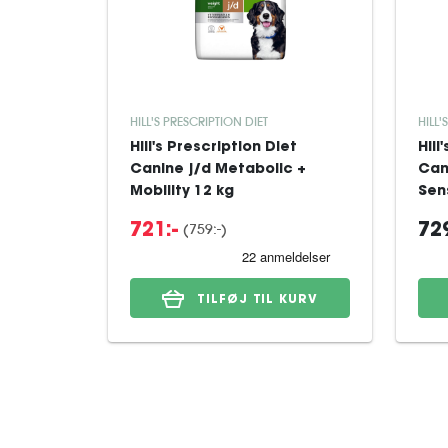
HILL'S PRESCRIPTION DIET
HILL'
Hill's Prescription Diet
Hill
Canine j/d Metabolic +
Can
Mobility 12 kg
Sens
(759:-)
721:-
729
TILFØJ TIL KURV