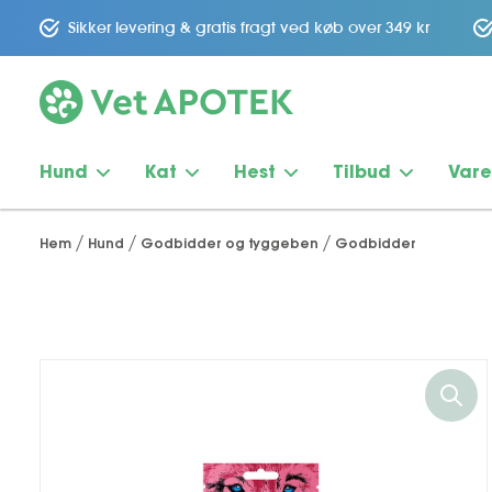
Sikker levering & gratis fragt ved køb over 349 kr
Hund
Kat
Hest
Tilbud
Var
Hem
Hund
Godbidder og tyggeben
Godbidder