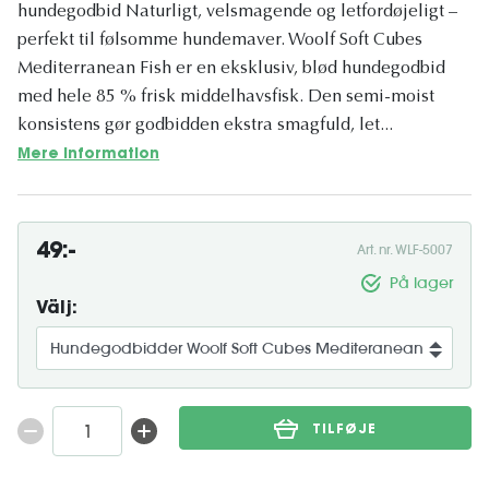
hundegodbid Naturligt, velsmagende og letfordøjeligt –
perfekt til følsomme hundemaver. Woolf Soft Cubes
Mediterranean Fish er en eksklusiv, blød hundegodbid
med hele 85 % frisk middelhavsfisk. Den semi-moist
konsistens gør godbidden ekstra smagfuld, let...
Mere information
49:-
Art. nr. WLF-5007
På lager
Välj:
TILFØJE