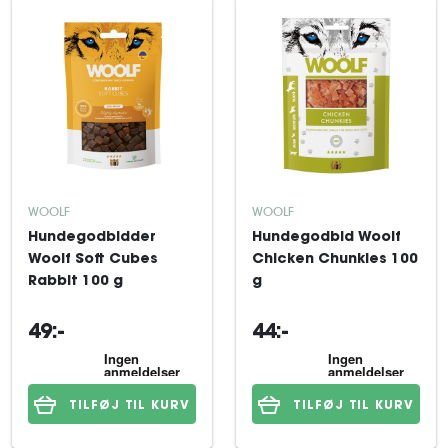
WOOLF
WOOLF
Hundegodbidder
Hundegodbid Woolf
Woolf Soft Cubes
Chicken Chunkies 100
Rabbit 100 g
g
49:-
44:-
TILFØJ TIL KURV
TILFØJ TIL KURV