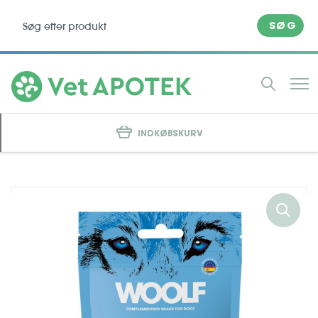
SØG
INDKØBSKURV