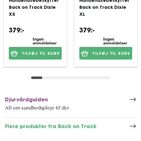
Hundehasebeskytter
Hundehasebeskytter
Back on Track Dixie
Back on Track Dixie
XS
XL
379:-
379:-
TILFØJ TIL KURV
TILFØJ TIL KURV
Djurvårdguiden
Alt om sundhedspleje til dyr
Flere produkter fra Back on Track