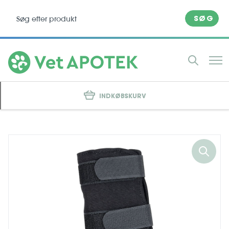
SØG
INDKØBSKURV