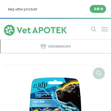
SØG
INDKØBSKURV