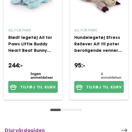
ALL FOR PAWS
ALL FOR PAWS
Blødt legetøj All for
Hundelegetøj Stress
Paws Little Buddy
Reliever Alt til poter
Heart Beat Bunny
beroligende venner
40x21x18 cm
lavendel får
244:-
95:-
TILFØJ TIL KURV
TILFØJ TIL KURV
Djurvårdguiden