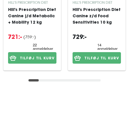
HILL'S PRESCRIPTION DIET
HILL'S PRESCRIPTION DIET
Hill's Prescription Diet
Hill's Prescription Diet
Canine j/d Metabolic
Canine z/d Food
+ Mobility 12 kg
Sensitivities 10 kg
(759:-)
721:-
729:-
TILFØJ TIL KURV
TILFØJ TIL KURV