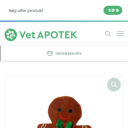
SØG
INDKØBSKURV