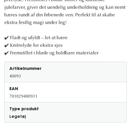
pivelyde. Fremstillet i bløde stoffer og klassiske
julefarver, giver det uendelig underholdning og kan nemt
bæres rundt af din firbenede ven. Perfekt til at skabe
ekstra festlig magi under leg!
✔️ Fladt og ufyldt – let at bære
✔️ Knitrelyde for ekstra sjov
✔️ Fremstillet i bløde og holdbare materialer
Artikelnummer
40093
EAN
701029400931
Type produkt
Legetøj