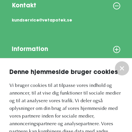
Kontakt
kundservice@vetapotek.se
Information
Om os
Denne hjemmeside bruger cookies
Vores nyhedsbrev
Vi bruger cookies til at tilpasse vores indhold og
annoncer, til at vise dig funktioner til sociale medier
og til at analysere vores trafik. Vi deler også
oplysninger om din brug af vores hjemmeside med
vores partnere inden for sociale medier,
annonceringspartnere og analysepartnere. Vores
Vetapotek.dk er en del af
partnere kan kombinere disse data med andre