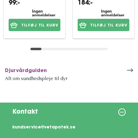
99:-
184:-
TILFØJ TIL KURV
TILFØJ TIL KURV
Djurvårdguiden
Alt om sundhedspleje til dyr
Kontakt
kundservice@vetapotek.se