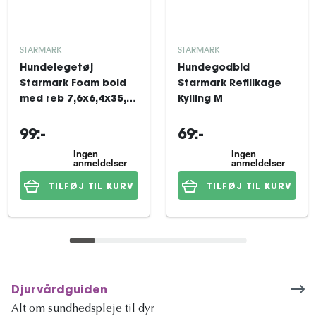
STARMARK
STARMARK
Hundelegetøj
Hundegodbid
Starmark Foam bold
Starmark Refillkage
med reb 7,6x6,4x35,6
Kylling M
cm
99:-
69:-
TILFØJ TIL KURV
TILFØJ TIL KURV
Djurvårdguiden
Alt om sundhedspleje til dyr