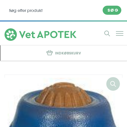
SØG
INDKØBSKURV