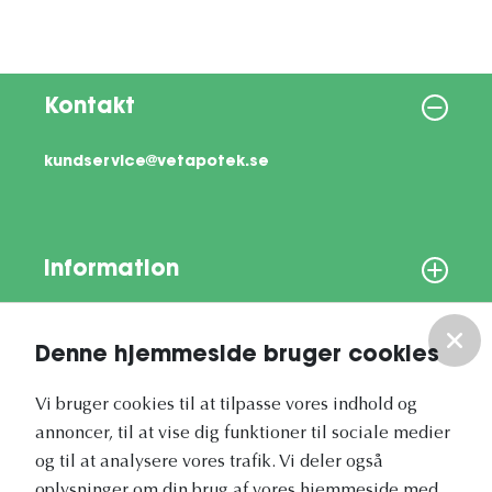
Kontakt
kundservice@vetapotek.se
Information
Om os
Denne hjemmeside bruger cookies
Vores nyhedsbrev
Vi bruger cookies til at tilpasse vores indhold og
annoncer, til at vise dig funktioner til sociale medier
og til at analysere vores trafik. Vi deler også
oplysninger om din brug af vores hjemmeside med