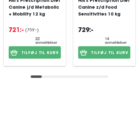
Hill's Prescription Diet
Hill's Prescription Diet
Canine j/d Metabolic
Canine z/d Food
+ Mobility 12 kg
Sensitivities 10 kg
(759:-)
721:-
729:-
TILFØJ TIL KURV
TILFØJ TIL KURV