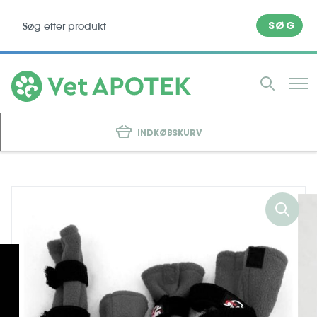
SØG
INDKØBSKURV