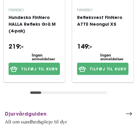
FINNERO
FINNERO
Hundesko FinNero
Refleksvest FinNero
HALLA Refleks Grå M
ATTE Neongul XS
(4-pak)
219:-
149:-
TILFØJ TIL KURV
TILFØJ TIL KURV
Djurvårdguiden
Alt om sundhedspleje til dyr